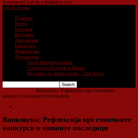
A password will be e-mailed to you.
ДСП Ленка
Почетна
Вести
Настани
Колумни
Активизам
Екологија
Феминизам
Литература
Анти Империјализам
Социјална Поезија и Проза
Историја на Македонија – Лев Агол
Home
Колумни
Ванковска: Рефлексија врз етничките
конкурси и нивните последици
Колумни
Ванковска: Рефлексија врз етничките
конкурси и нивните последици