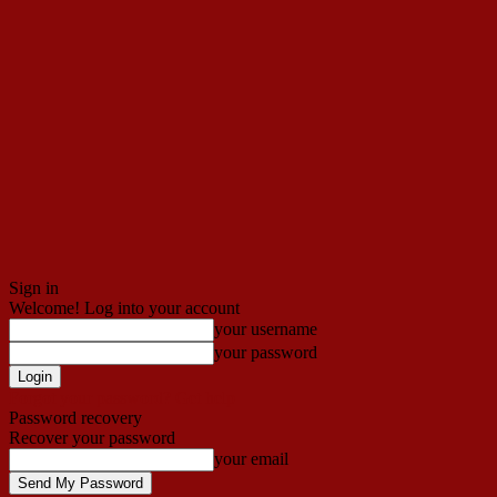
Sign in
Welcome! Log into your account
your username
your password
Forgot your password? Get help
Password recovery
Recover your password
your email