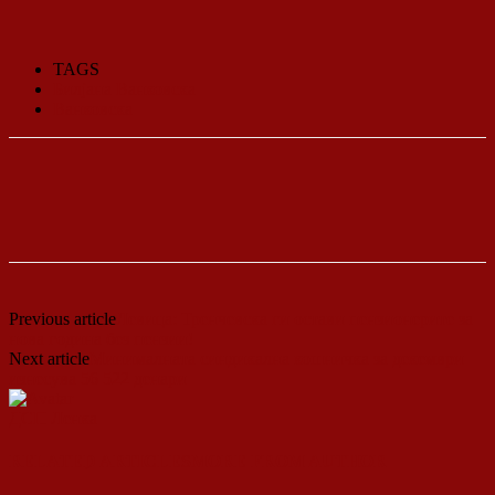
TAGS
Билјана Ванковска
Ванковска
Previous article
Левица: Тренчевска ги остави пензионерите за
нова година без пензии!
Next article
Минималната синдикална кошничка за декември
изнесува 56 522 денари
ДСП Ленка
RELATED ARTICLES
MORE FROM AUTHOR