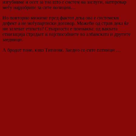
изгубивме и осет за тоа што е систем на заслуги, натпревар
меѓу најдобрите за сите позиции…
Но повторно мижиме пред фактот дека ова е системски
дефект а не меѓупартиски договор. Можеби од страв дека ќе
ни залепат етикета? Стварноста е поинаква: од ваквата
етнизација страдаат и најспособните во албанската и другите
заедници.
А бродот тоне, како Титаник. Заедно со сите патници …