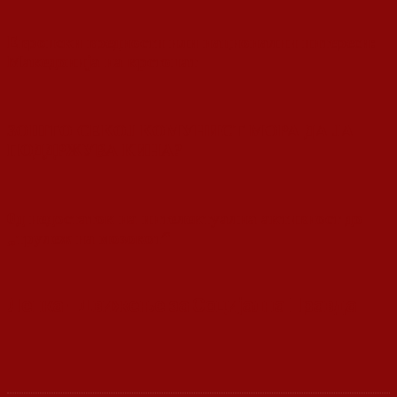
Европски вредности или национални интереси:
Македонија на крстопат
ЗОШТО СЕКОЈ КОМУНИСТ МОРА ДА ЈА
ПОДДРЖУВА КИНА?
0д недостаток на интелектуална активност до
„трулеж на мозокот“
Ленка - Движење за Социјална Правда