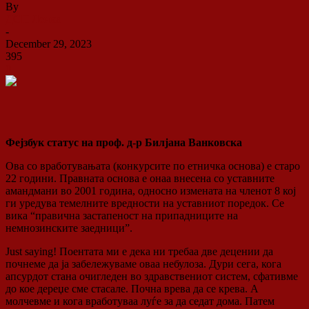
By
ДСП Ленка
-
December 29, 2023
395
0
Фејзбук статус на проф. д-р Билјана Ванковска
Ова со вработувањата (конкурсите по етничка основа) е старо
22 години. Правната основа е онаа внесена со уставните
амандмани во 2001 година, односно измената на членот 8 кој
ги уредува темелните вредности на уставниот поредок. Се
вика “правична застапеност на припадниците на
немнозинските заедници”.
Just saying! Поентата ми е дека ни требаа две децении да
почнеме да ја забележуваме оваа небулоза. Дури сега, кога
апсурдот стана очигледен во здравствениот систем, сфативме
до кое дереџе сме стасале. Почна врева да се крева. А
молчевме и кога вработуваа луѓе за да седат дома. Патем