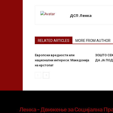
ДСП Ленка
RELATED ARTICLES
MORE FROM AUTHOR
Европски вредности или
ЗОШТО СЕ
национални интереси: Македонија
ДА ЈА ПО
на крстопат
Ленка - Движење за Социјална Пр