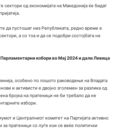
е сектори од економијата на Македонија ќе бидат
ријатија.
те да пустошат низ Републиката, редно време е
ектори, а со тоа и да се подобри состојбата на
 Парламентарни избори во Мај 2024 и дали Левица
линија, особено по лошото раководење на Владата
нови и активисти е двојно зголемен за разлика од
ена бројка на пратеници не би требало да не
ентарните избори.
иумот и Централниот комитет на Партијата активно
и за пратеници со луѓе кои се веќе политички