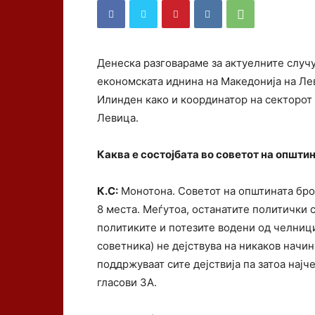
Денеска разговараме за актуелните случу
економската иднина на Македонија на Ле
Илинден како и координатор на секторот
Левица.
Каква е состојбата во советот на општи
К.С:
Монотона. Советот на општината бро
8 места. Меѓутоа, останатите политички 
политиките и потезите водени од челници
советника) не дејствува на никаков начин
поддржуваат сите дејствија па затоа најч
гласови ЗА.