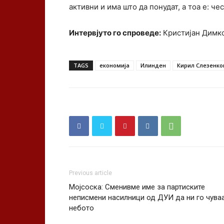
активни и има што да понудат, а тоа е: ч
Интервјуто го спроведе:
Кристијан Димк
TAGS
економија
Илинден
Кирил Слезенко
Previous article
Мојсоска: Сменивме име за партиските
неписмени насилници од ДУИ да ни го чува
небото