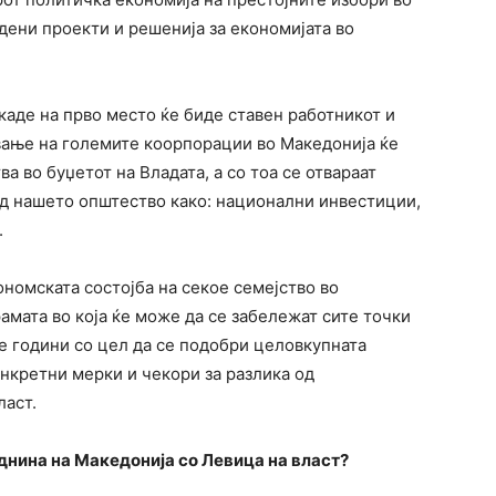
рдени проекти и решенија за економијата во
аде на прво место ќе биде ставен работникот и
вање на големите коорпорации во Македонија ќе
а во буџетот на Владата, а со тоа се отвараат
од нашето општество како: национални инвестиции,
.
ономската состојба на секое семејство во
амата во која ќе може да се забележат сите точки
е години со цел да се подобри целовкупната
нкретни мерки и чекори за разлика од
ласт.
днина на Македонија со Левица на власт?