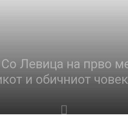
 Со Левица на прво м
икот и обичниот човек