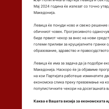
Мај 2024 година ќе излезат со точно утв
Македонија.
Левица ќе понуди ново и свежо решение к
обичниот човек. Прогресивното оданочу
биде првиот чекор за внес на нови средств
големи приливи за круцијалните гранки 
образование, здравство и правосудството
Левица ќе има за задача да ја подобри ек
Македонија. Наскоро ќе ја објавиме прогр
на кои Партијата работеше изминатите дв
економска слика преку превземање на ко
популистичките чекори на досегашната в
Каква е Вашата визија за економската и