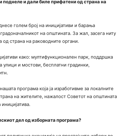
ги поднеле и дали биле прифатени од страна на
днесе голем број на иницијативи и барања
градоначалникот на општината. За жал, засега ниту
 од страна на раководните органи.
ијативи како: мултифункционален парк, поддршка
на улици и мостови, бесплатни градинки,
итн.
 нашата програма која ја изработивме за локалните
страна на жителите, нажалост Советот на општината
 иницијатива.
мскиот дел од изборната програма?
от политичка економија на престојните избори во