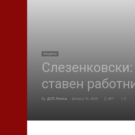
Колумни
Слезенковски:
ставен работн
By
ДСП Ленка
-
January 10, 2024
607
0