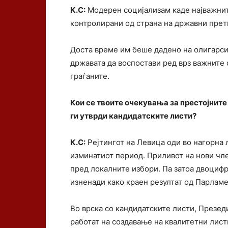
К.С:
Модерен социјализам каде најважнит
контролирани од страна на државни претп
Доста време им беше дадено на олигарси
државата да воспостави ред врз важните с
граѓаните.
Кои се твоите очекувања за престојните
ги утврди кандидатските листи?
К.С:
Рејтингот на Левица оди во нагорна 
изминатиот период. Приливот на нови чле
пред локалните избори. Па затоа двоцифр
изненади како краен резултат од Парлам
Во врска со кандидатските листи, Презед
работат на создавање на квалитетни лист