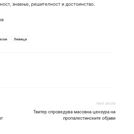
есност, знаење, решителност и достоинство.
ов
вски
Левица
Next article
Твитер спроведува масовна цензура на
ат
пропалестинските објави