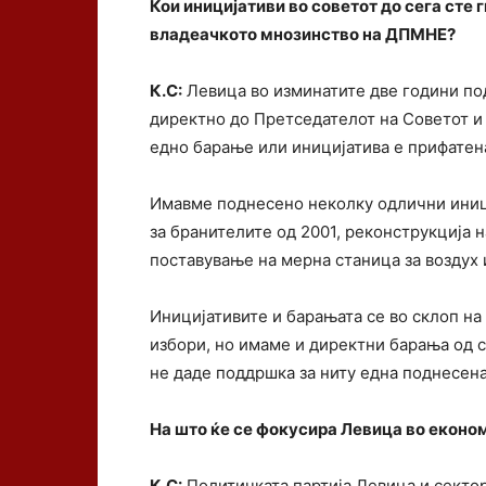
Кои иницијативи во советот до сега сте 
владеачкото мнозинство на ДПМНЕ?
К.С:
Левица во изминатите две години по
директно до Претседателот на Советот и 
едно барање или иницијатива е прифатена
Имавме поднесено неколку одлични иниц
за бранителите од 2001, реконструкција 
поставување на мерна станица за воздух 
Иницијативите и барањата се во склоп на
избори, но имаме и директни барања од 
не даде поддршка за ниту една поднесена
На што ќе се фокусира Левица во еконо
К.С:
Политичката партија Левица и сектор