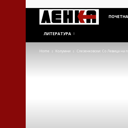
ДСП
ПОЧЕТН
Ленка
ЛИТЕРАТУРА
Home
Колумни
Слезенковски: Со Левица на п