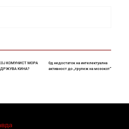
КОЈ КОМУНИСТ МОРА
0д недостаток на интелектуална
ДДРЖУВА КИНА?
активност до „трулеж на мозокот“
авда