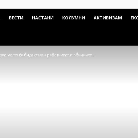
А
ВЕСТИ
НАСТАНИ
КОЛУМНИ
АКТИВИЗАМ
ЕК
рво место ќе биде ставен работникот и обичниот...