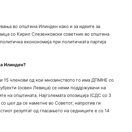
вања во општина Илинден како и за идеите за
вица со Кирил Слезенковски советник во општина
 политичка еконономија при политичката партија
на Илинден?
и 15 членови од кои мнозинството го има ДПМНЕ со
субјекти (освен Левица) се неми поддржувачи на
те на општината. Најголемата опозиција (СДС со 3
 со цел да се наметне во Советот, напротив ги
естиот резултат од гласањето на седниците е со 14