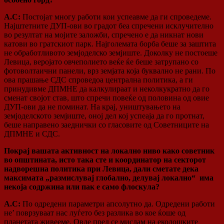
А.С:
Постојат многу работи кои успеавме да ги спроведеме.
Најштетните ДУП-ови во градот беа спречени исклучително
во резултат на мојите заложби, спречено е да никнат нови
катови во гратскиот парк. Најголемата борба беше за заштита
не обработливото земјоделско земјиште. Доколку не постоеше
Левица, веројато овчеполието веќе ќе беше затрупано со
фотоволтаични панели, врз земјата која буквално не рани. По
ова прашање СДС спроведоа централна политика, а ги
принудивме ДПМНЕ да калкулираат и неколкукратно да го
сменат својот став, што спречи повеќе од половина од овие
ДУП-ови да не поминат. На крај, уништувањето на
земјоделското земјиште, оној дел кој успеаја да го протнат,
беше направено заеднички со гласовите од Советниците на
ДПМНЕ и СДС.
Покрај вашата активност на локално ниво како советник
во општината, исто така сте и координатор на секторот
надворешна политика при Левица, дали сметате дека
максимата „размислувај глобално, делувај локално“ има
некоја содржина или пак е само флоскула?
А.С:
По одредени параметри апсолутно да. Одредени работи
не’ поврзуваат нас луѓето без разлика во кое ќоше од
планетата живееме. Овде пред се мислам на еколошките