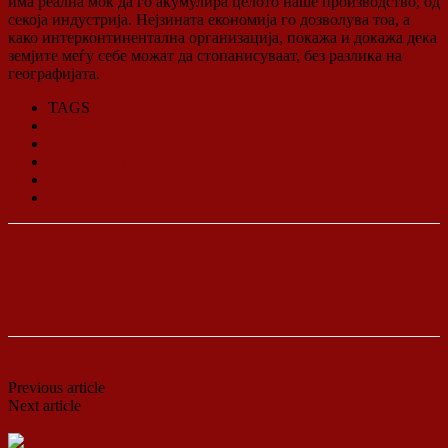
има реална моќ да го акумулира целото наше производство, од
секоја индустрија. Нејзината економија го дозволува тоа, а
како интерконтинентална организација, покажа и докажа дека
земјите меѓу себе можат да стопанисуваат, без разлика на
географијата.
TAGS
Александар Симонов
Левица
Македонија
Нато
Св Николе
Previous article
Први Мај во романот „Мајка“ од Максим Горки
Next article
Апасиев од Штип: Антилихварство со максимални
каматни стапки и забрана на брзи кеш кредити (Видео)