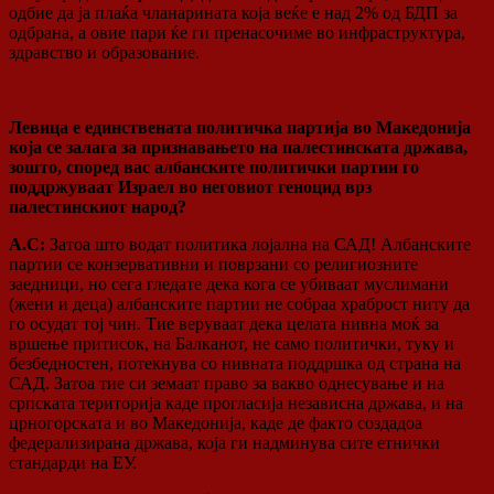
одбие да ја плаќа чланарината која веќе е над 2% од БДП за
одбрана, а овие пари ќе ги пренасочиме во инфраструктура,
здравство и образование.
Левица е единствената политичка партија во Македонија
која се залага за признавањето на палестинската држава,
зошто, според вас албанските политички партии го
поддржуваат Израел во неговиот геноцид врз
палестинскиот народ?
А.С:
Затоа што водат политика лојална на САД! Албанските
партии се конзервативни и поврзани со религиозните
заедници, но сега гледате дека кога се убиваат муслимани
(жени и деца) албанските партии не собраа храброст ниту да
го осудат тој чин. Тие веруваат дека целата нивна моќ за
вршење притисок, на Балканот, не само политички, туку и
безбедностен, потекнува со нивната поддршка од страна на
САД. Затоа тие си земаат право за вакво однесување и на
српската територија каде прогласија независна држава, и на
црногорската и во Македонија, каде де факто создадоа
федерализирана држава, која ги надминува сите етнички
стандарди на ЕУ.