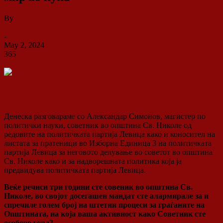
By
ДСП Ленка
-
May 2, 2024
365
0
Денеска разговараме со Александар Симонов, магистер по
политички науки, советник во општина Св. Николе од
редовите на политичката партија Левица како и коносител на
листата за пратеници во Изборна Единица 3 на политичката
партија Левица за неговото делување во советот во општина
Св. Николе како и за надворешната политика која ја
предвидува политичката партија Левица.
Веќе речиси три години сте совеник во општина Св.
Николе, во својот досегашен мандат сте алармирале за и
спречиле голем број на штетни процеси за граѓаните на
Oпштината, на која ваша активност како Советник сте
особено горд?