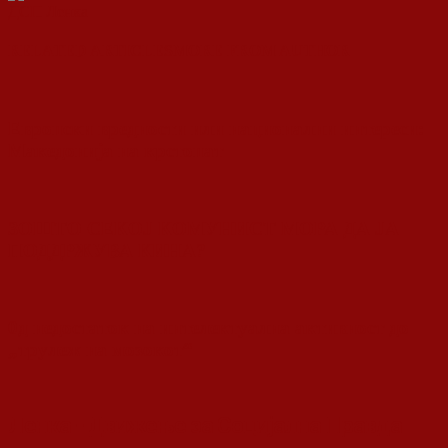
ДСП Ленка
RELATED ARTICLES
MORE FROM AUTHOR
Европски вредности или национални интереси:
Македонија на крстопат
ЗОШТО СЕКОЈ КОМУНИСТ МОРА ДА ЈА
ПОДДРЖУВА КИНА?
0д недостаток на интелектуална активност до
„трулеж на мозокот“
Ленка - Движење за Социјална Правда