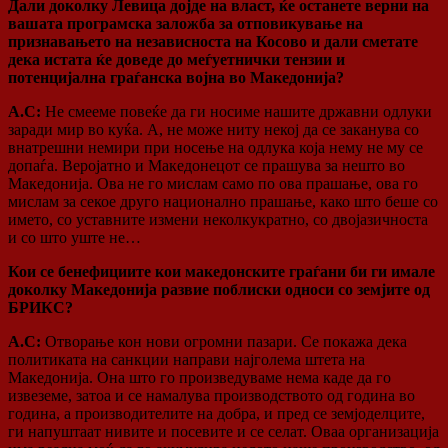
Дали доколку Левица дојде на власт, ќе останете верни на
вашата програмска заложба за отповикување на
признавањето на независноста на Косово и дали сметате
дека истата ќе доведе до меѓуетнички тензии и
потенцијална граѓанска војна во Македонија?
А.С:
Не смееме повеќе да ги носиме нашите државни одлуки
заради мир во куќа. А, не може ниту некој да се заканува со
внатрешни немири при носење на одлука која нему не му се
допаѓа. Веројатно и Македонецот се прашува за нешто во
Македонија. Ова не го мислам само по ова прашање, ова го
мислам за секое друго национално прашање, како што беше со
името, со уставните измени неколкукратно, со двојазичноста
и со што уште не…
Кои се бенефициите кои македонските граѓани би ги имале
доколку Македонија развие поблиски односи со земјите од
БРИКС?
А.С:
Отворање кон нови огромни пазари. Се покажа дека
политиката на санкции направи најголема штета на
Македонија. Она што го произведуваме нема каде да го
извеземе, затоа и се намалува производството од година во
година, а производителите на добра, и пред се земјоделците,
ги напуштаат нивите и посевите и се селат. Оваа организација