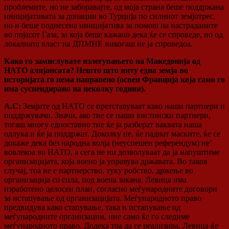
проблемите, но не заборавајте, од моја страна беше поддржана
иницијативата за донации во Турција по силниот земјотрес,
но и беше поднесена иницијатива за помош на настраданите
во појасот Газа, за која беше кажано дека ќе се спроведе, но од
локалната власт на ДПМНЕ никогаш не ја спроведоа.
Како го замислувате излегувањето на Македонија од
НАТО алијансата? Нешто што ниту една земја во
историјата го нема направено (освен Франција која само го
има суспендирано на неколку години).
А.С:
Земјите од НАТО се претставуваат како наши партнери и
поддржувачи. Значи, ако тие се наши вистински партнери,
тогаш многу едноставно тие ќе ја разберат ваквата наша
одлука и ќе ја поддржат. Доколку не, ќе паднат маските, ќе се
докаже дека без народна волја (неуспешен референдум) не’
вовлекоа во НАТО, а сега не ни дозволуваат да ја напуштиме
организацијата, која воено ја управува државата. Во таков
случај, тоа не е партнерство, туку робство, држење во
организација со сила, под воена закана. Левица има
изработено целосен план, согласно меѓународните договори
за истапување од организацијата. Меѓународното право
предвидува како стапување, така и истапување од
меѓународните организации, ние само ќе го следиме
меѓународното право. Додека тоа да се реализира, Левица ќе