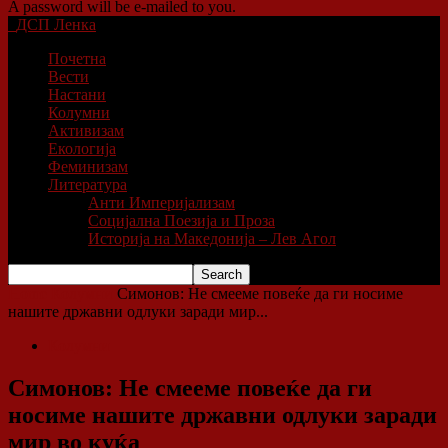
A password will be e-mailed to you.
ДСП Ленка
Почетна
Вести
Настани
Колумни
Активизам
Екологија
Феминизам
Литература
Анти Империјализам
Социјална Поезија и Проза
Историја на Македонија – Лев Агол
Home
Колумни
Симонов: Не смееме повеќе да ги носиме
нашите државни одлуки заради мир...
Колумни
Симонов: Не смееме повеќе да ги
носиме нашите државни одлуки заради
мир во куќа