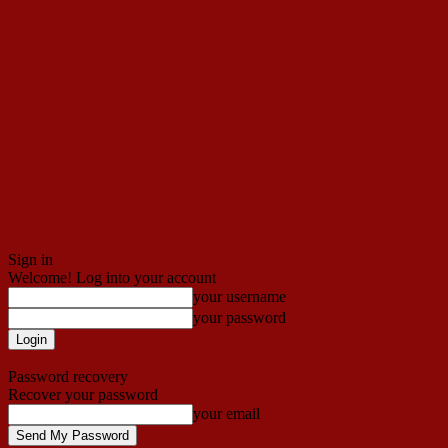
Sign in
Welcome! Log into your account
your username
your password
Forgot your password? Get help
Password recovery
Recover your password
your email