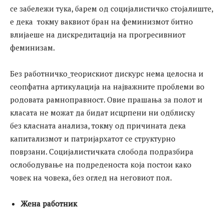
се забележи тука, барем од социјалистичко стојалиште,
е дека токму ваквиот бран на феминизмот битно
влијаеше на дискредитација на прогресивниот
феминизам.
Без работничко_теорискиот дискурс нема целосна и
сеопфатна артикулација на најважните проблеми во
родовата рамноправност. Овие прашања за полот и
класата не можат да бидат исцрпени ни одблиску
без класната анализа, токму од причината дека
капитализмот и патријархатот се структурно
поврзани. Социјалистичката слобода подразбира
ослободување на подреденоста која постои како
човек на човека, без оглед на неговиот пол.
Жена работник