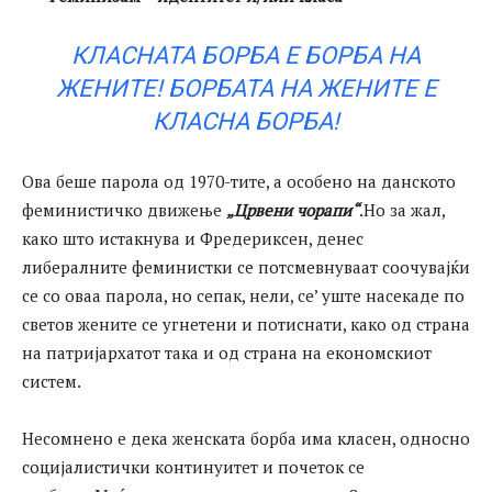
КЛАСНАТА БОРБА Е БОРБА НА
ЖЕНИТЕ! БОРБАТА НА ЖЕНИТЕ Е
КЛАСНА БОРБА!
Ова беше парола од 1970-тите, а особено на данското
феминистичко движење
„Црвени чорапи“
.Но за жал,
како што истакнува и Фредериксен, денес
либералните феминистки се потсмевнуваат соочувајќи
се со оваа парола, но сепак, нели, се’ уште насекаде по
светов жените се угнетени и потиснати, како од страна
на патријархатот така и од страна на економскиот
систем.
Несомнено е дека женската борба има класен, односно
социјалистички континуитет и почеток се