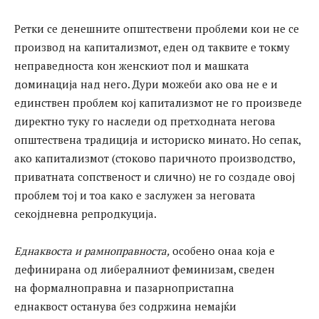
Ретки се денешните општествени проблеми кои не се
производ на капитализмот, еден од таквите е токму
неправедноста кон женскиот пол и машката
доминација над него. Дури можеби ако ова не е и
единствен проблем кој капитализмот не го произведе
директно туку го наследи од претходната негова
општествена традиција и историско минато. Но сепак,
ако капитализмот (стоково паричното производство,
приватната сопственост и слично) не го создаде овој
проблем тој и тоа како е заслужен за неговата
секојдневна репродкуција.
Еднаквоста и рамноправноста,
особено онаа која е
дефинирана од либералниот феминизам, сведен
на формалноправна и пазарнопристапна
еднаквост останува без содржина немајќи