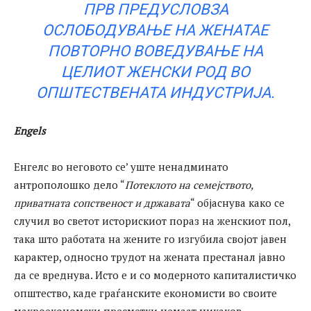
П
РВ ПРЕДУСЛОВ
ЗА
ОСЛОБОДУВАЊЕ НА ЖЕНАТА
Е
ПОВТОРНО ВОВЕДУВАЊЕ НА
ЦЕЛИОТ ЖЕНСКИ РОД ВО
ОПШТЕСТВЕНАТА ИНДУСТРИЈА
.
Engels
Енгелс во неговото се’ уште ненадминато
антрополошко дело “
Потеклото на семејството,
приватната сопственост и државата
“ објаснува како се
случил во светот историскиот пораз на женскиот пол,
така што работата на жените го изгубила својот јавен
карактер, односно трудот на жената престанал јавно
да се вреднува. Исто е и со модерното капиталистичко
општество, каде граѓанските економисти во своите
макроекономски пресметки немаат никаков