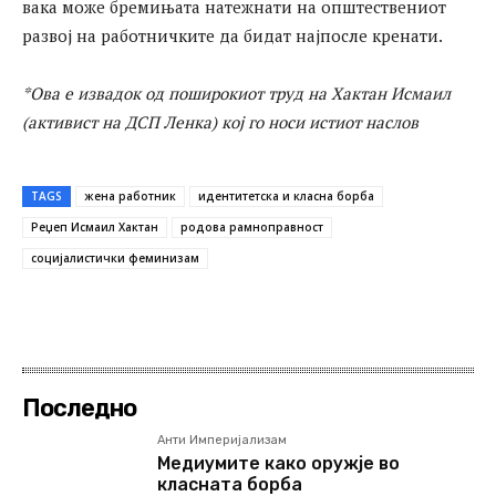
вака може бремињата натежнати на општествениот
развој на работничките да бидат најпосле кренати.
*Ова е извадок од поширокиот труд на Хактан Исмаил
(активист на ДСП Ленка) кој го носи истиот наслов
TAGS
жена работник
идентитетска и класна борба
Реџеп Исмаил Хактан
родова рамноправност
социјалистички феминизам
Последно
Анти Империјализам
Медиумите како оружје во
класната борба