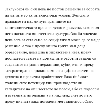
Заклучокот би бил дека не постои решение за борбата
на жените во капиталистички услови. Женското
прашање ги надминува границите на
капиталистичкото производство и размена, како и од
него настаната општествена култура. Ова би значело
дека сега за сега само во социјализам може да се најде
решение. А тоа е преку општа грижа над деца,
образование, домашна и здравствена нега, преку
поопштествување на домашните работни задачи со
создавање на јавни пералници, кујни, итн. и преку
загарантирана еднаква компензација во систем на
целосна и правична вработеност. Вака ќе бидат
ставени сите потенцијални производствени
капацитети на општеството во погон, а ќе се подобри
и взаемната интеракција на индивидуите во него
преку нивната вака поголема меѓузависност. Само