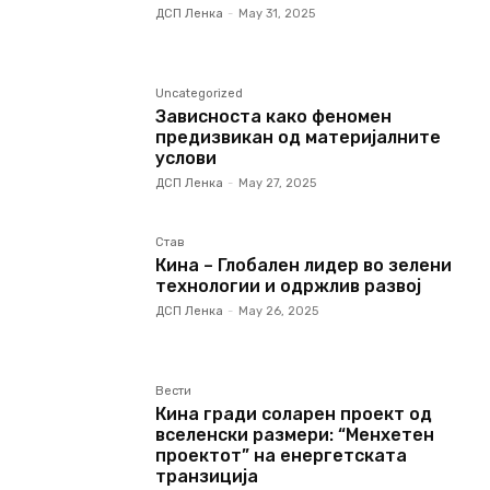
ДСП Ленка
-
May 31, 2025
Uncategorized
Зависноста како феномен
предизвикан од материјалните
услови
ДСП Ленка
-
May 27, 2025
Став
Кина – Глобален лидер во зелени
технологии и одржлив развој
ДСП Ленка
-
May 26, 2025
Вести
Кина гради соларен проект од
вселенски размери: “Менхетен
проектот” на енергетската
транзиција