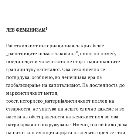
1
ЛЕВ ФЕМИНИЗАМ
Работничкиот интернационален крик беше
„работниците немаат таковина“, односно помеѓу
поединецот и човештвото не стојат националните
граници туку капиталот. Ова секојдневно се
потврдува, особнено, во денешнава ера на
глобализирање на капитализмот. Па доследноста до
марксистичкиот метод,
тоест, историско_материјалистичкиот поглед на
стварноста, не упатува да нешто слично кажеме и во
насока на обесправеноста на женскиот пол во ова
патријархално опкружување. Имено, тоа би било дека
на патот кон еманципацијата на жената пред се стои