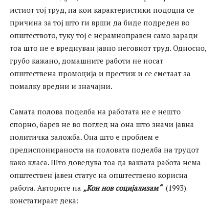
истиот тој труд, па кои карактеристики подоцна се
причина за тој што ги врши да биде подреден во
општеството, туку тој е нерамноправен само заради
тоа што не е вреднуван јавно неговиот труд. Односно,
грубо кажано, домашните работи не носат
општествена промоција и престиж и се сметаат за
помалку вредни и значајни.
Самата полова поделба на работата не е нешто
спорно, барев не во поглед на она што значи јавна
политичка заложба. Она што е проблем е
предиспонираноста на половата поделба на трудот
како класа. Што доведува тоа да ваквата работа нема
општествен јавен статус на општествено корисна
работа. Авторите на
„Кон нов социјализам“
(1993)
констатираат дека: