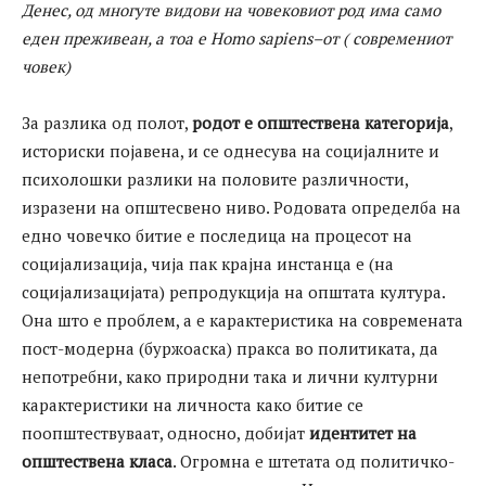
Денес, од многуте видови на човековиот род има само
еден преживеан, а тоа е
Homo sapiens
–
от ( современиот
човек)
За разлика од полот,
родот е општествена категорија
,
историски појавена, и се однесува на социјалните и
психолошки разлики на половите различности,
изразени на општесвено ниво. Родовата определба на
едно човечко битие е последица на процесот на
социјализација, чија пак крајна инстанца е (на
социјализацијата) репродукција на општата култура.
Она што е проблем, а е карактеристика на современата
пост-модерна (буржоаска) пракса во политиката, да
непотребни, како природни така и лични културни
карактеристики на личноста како битие се
поопштествуваат, односно, добијат
идентитет на
општествена класа
. Огромна е штетата од политичко-