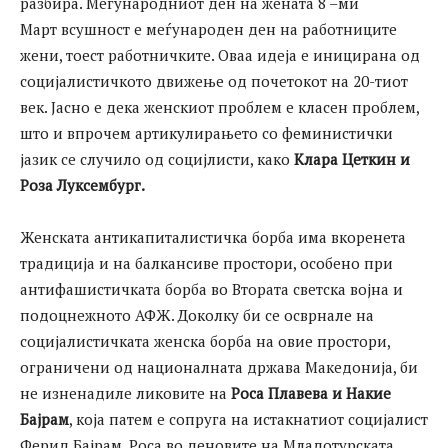
разбира. Меѓународниот ден на жената 8 –ми
Март всушност е меѓународен ден на работниците
жени, тоест работничките. Оваа идеја е иницирана од
социјалистичкото движење од почетокот на 20-тиот
век. Јасно е дека женскиот проблем е класен проблем,
што и впрочем артикулирањето со феминистички
јазик се случило од социјлисти, како
Клара Цеткин и
Роза Луксембург.
Женската антикапиталистичка борба има вкоренета
традиција и на балкансиве простори, особено при
антифашистичката борба во Втората светска војна и
подоцнежното АФЖ. Доколку би се осврнале на
социјалистичката женска борба на овие простори,
ограничени од националната држава Македонија, би
не изненадиле ликовите на
Роса Плавева и Накие
Бајрам
, која патем е сопруга на истакнатиот социјалист
Ферид Бајрам. Роса во деновите на Младотурската