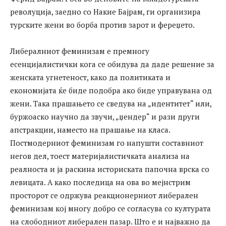
револуција, заедно со Накие Бајрам, ги организира
турските жени во борба против зарот и фереџето.
Либералниот феминизам е премногу
есенцијалистички кога се обидува да даде решение за
женската угнетеност, како да политиката и
економијата ќе биде подобра ако биде управувана од
жени. Така прашањето се сведува на „идентитет“ или,
буржоаско научно да звучи, „џендер“ и рази други
апстракции, наместо на прашање на класа.
Постмодерниот феминизам го напушти составниот
негов дел, тоест материјалистичката анализа на
реалноста и ја раскина историската папочна врска со
левицата. А како последица на ова во мејнстрим
просторот се одржува реакционерниот либерален
феминизам кој многу добро се согласува со културата
на слободниот либерален пазар. Што е и најважно да