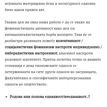
нејзината материјална беда и несигурност одколку
било каков правен акт.
Главна цел на оваа наша работа е да се укаже на
феминистичката активност како дел од
антикапиталистичката борба воопшто. Така ќе се
разбистри разликата помеѓу
колективниот /
социјалистички феминизам наспроти индивидуално /
либералистички настроениот
, класниот наспроти
родовиот идентитет. Притоа почетна точка за ваквите
сознанија е дека економските односи се
детерминанта на сите други односи во заедницата,
фклучително и спесифичните интерперсонални
односи во општеството.
Родова или полова еднаквост/нееднаквост
..?