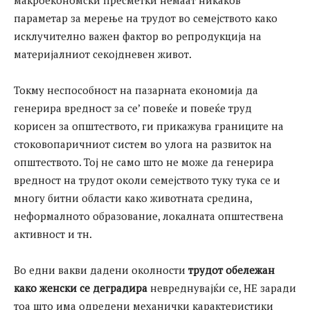
параметар за мерење на трудот во семејството како
исклучително важен фактор во репродукција на
материјалниот секојдневен живот.
Токму неспособност на пазарната економија да
генерира вредност за се’ повеќе и повеќе труд
корисен за општеството, ги прикажува границите на
стоковопаричниот систем во улога на развиток на
општеството. Тој не само што не може да генерира
вредност на трудот околи семејството туку тука се и
многу битни области како животната средина,
неформалното образование, локалната општествена
активност и тн.
Во едни вакви дадени околности
трудот обележан
како женски се деградира
невреднувајќи се, НЕ заради
тоа што има одредени механички карактеристики