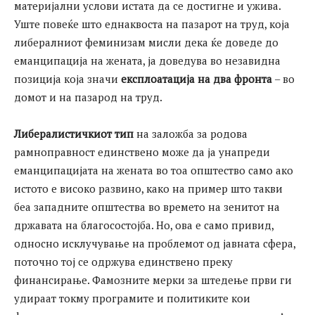
материјални услови истата да се достигне и ужива.
Уште повеќе што еднаквоста на пазарот на труд, која
либералниот феминизам мисли дека ќе доведе до
еманципација на жената, ја доведува во незавидна
позиција која значи
експлоатација на два фронта
– во
домот и на пазарод на труд.
Либералистичкиот тип
на заложба за родова
рамноправност единствено може да ја унапреди
еманципацијата на жената во тоа општество само ако
истото е високо развино, како на пример што такви
беа западните општества во времето на зенитот на
државата на благосостојба. Но, ова е само привид,
односно исклучување на проблемот од јавната сфера,
поточно тој се одржува единствено преку
финансирање. Фамозните мерки за штедење први ги
удираат токму програмите и политиките кои