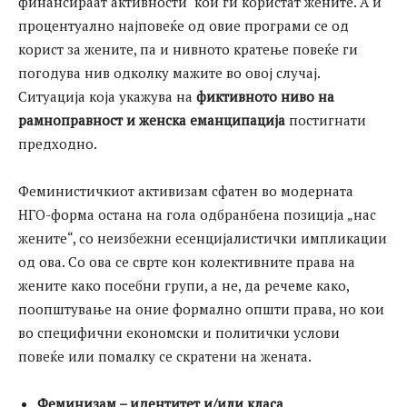
финансираат активности кои ги користат жените. А и
процентуално најповеќе од овие програми се од
корист за жените, па и нивното кратење повеќе ги
погодува нив одколку мажите во овој случај.
Ситуација која укажува на
фиктивното ниво на
рамноправност и женска еманципација
постигнати
предходно.
Феминистичкиот активизам сфатен во модерната
НГО-форма остана на гола одбранбена позиција „нас
жените“, со неизбежни есенцијалистички импликации
од ова. Со ова се сврте кон колективните права на
жените како посебни групи, а не, да речеме како,
поопштување на оние формално општи права, но кои
во специфични економски и политички услови
повеќе или помалку се скратени на жената.
Феминизам – идентитет и/или класа