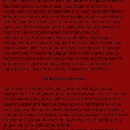
меѓучовечките односи со текот на времето. Марксистичките
перспективи нагласуваат како економските системи ги
обликуваат историските наративи и влијаат на колективната
меморија на едно општество. Комодификацијата на љубовта
во капитализмот може да остави историски отпечаток, како
одраз на општествените норми, очекувања и нееднаквости.
Аспектот на историски мементо истражува како
капитализмот, низ неговите различни фази на развој, ги
обликува општествените перцепции за љубовта. Разгледува
како економските системи влијаеле на семејните структури,
родовите улоги и комодификацијата на интимните односи.
Марксистичката анализа служи како алатка за разбирање на
историските корени на предизвиците што ги поставува
капитализмот за вистинското изразување на љубовта.
Протестна уметност
Протестната уметност се појавува како моќна алатка за
изразување на незадоволство и предизвикување на статус кво.
„Капитализмот ja убива љубовта“ како протестна уметност го
одразува марксистичкото верување дека уметноста може да
биде средство за општествени промени. Уметниците може да
ги користат своите креации за да ги критикуваат отуѓувачките
ефекти на капитализмот врз личните односи, залагајќи се за
поправедно и праведно општество.