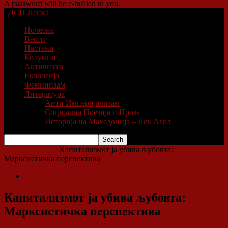
A password will be e-mailed to you.
ДСП Ленка
Почетна
Вести
Настани
Колумни
Активизам
Екологија
Феминизам
Литература
Анти Империјализам
Социјална Поезија и Проза
Историја на Македонија – Лев Агол
Home
Колумни
Капитализмот ja убива љубовта:
Марксистичка перспектива
Колумни
Капитализмот ja убива љубовта:
Марксистичка перспектива