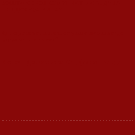
ЗОШТО СЕКОЈ КОМУНИСТ МОРА ДА ЈА
ПОДДРЖУВА КИНА?
0д недостаток на интелектуална активност до
„трулеж на мозокот“
Ленка - Движење за Социјална Правда