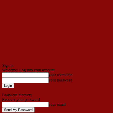
Sign in
Welcome! Log into your account
your username
your password
Forgot your password? Get help
Password recovery
Recover your password
your email