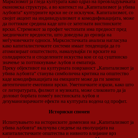
Марксизмот ја гледа културата како одраз на преовладувачката
економска структура, а во контекст на „Капитализмот ja убива
љубовта“ културните врски не се исклучок. Капитализмот, со
својот акцент на индивидуализмот и комодификацијата, може
да поттикне средина каде што се затегнати вистинските
врски. Стремежот за профит честопати има предност пред
заедничките вредности, што доведува до ерозија на
меѓучовечките односи. Марксистичката анализа нагласува
како капиталистичките системи имаат тенденција да го
атомизираат општеството, намалувајќи ги врските на
солидарноста и споделените искуства кои се од суштинско
значење за поттикнување љубов и емпатија.
Преку објективот на културната поврзаност „Капитализмот ja
убива љубовта“ станува симболична критика на општество
каде комодификацијата на емоциите може да ги замени
автентичните емотивни врски. Уметничките изрази, како што
се литературата, филмот и музиката, може сликовито да ја
доловат борбата помеѓу вистинската љубов и
дехуманизирачките ефекти на културата водена од профит.
Историски спомен
Испитувањето на историските димензии на „Капитализмот ja
убива љубовта“ вклучува следење на еволуцијата на
капиталистичките општества и нивното влијание врз