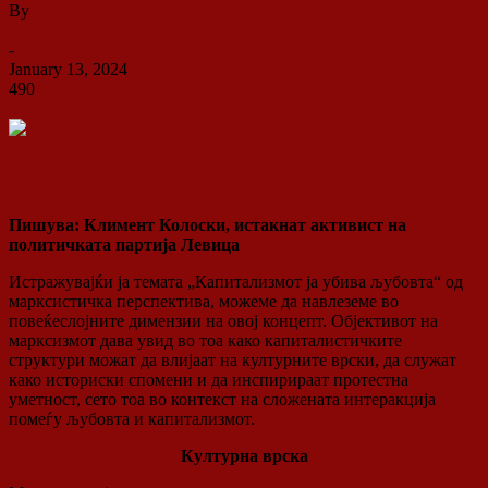
By
ДСП Ленка
-
January 13, 2024
490
0
Пишува: Климент Колоски, истакнат активист на
политичката партија Левица
Истражувајќи ја темата „Капитализмот ja убива љубовта“ од
марксистичка перспектива, можеме да навлеземе во
повеќеслојните димензии на овој концепт. Објективот на
марксизмот дава увид во тоа како капиталистичките
структури можат да влијаат на културните врски, да служат
како историски спомени и да инспирираат протестна
уметност, сето тоа во контекст на сложената интеракција
помеѓу љубовта и капитализмот.
Културна врска