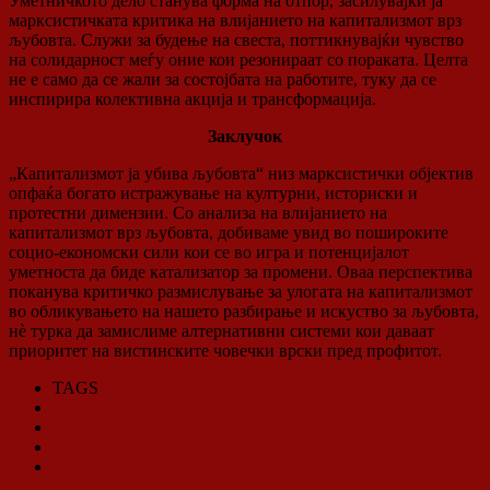
Уметничкото дело станува форма на отпор, засилувајќи ја
марксистичката критика на влијанието на капитализмот врз
љубовта. Служи за будење на свеста, поттикнувајќи чувство
на солидарност меѓу оние кои резонираат со пораката. Целта
не е само да се жали за состојбата на работите, туку да се
инспирира колективна акција и трансформација.
Заклучок
„Капитализмот ja убива љубовта“ низ марксистички објектив
опфаќа богато истражување на културни, историски и
протестни димензии. Со анализа на влијанието на
капитализмот врз љубовта, добиваме увид во пошироките
социо-економски сили кои се во игра и потенцијалот
уметноста да биде катализатор за промени. Оваа перспектива
поканува критичко размислување за улогата на капитализмот
во обликувањето на нашето разбирање и искуство за љубовта,
нè турка да замислиме алтернативни системи кои даваат
приоритет на вистинските човечки врски пред профитот.
TAGS
Капитализам
Климент Колоски
Левица
Љубов во капитализмот