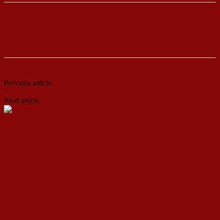
Previous article
Официјално соопштение на Хутите по
смртоносното бомбирдарање на Западот
Next article
Колонијалните злосторства на Холандија
ДСП Ленка
RELATED ARTICLES
MORE FROM AUTHOR
Европски вредности или национални интереси:
Македонија на крстопат