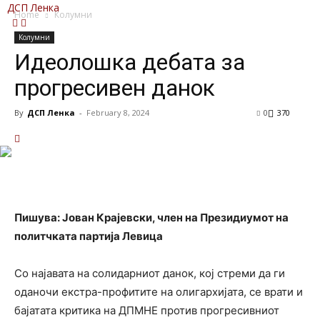
ДСП Ленка
Home
Колумни
Колумни
Идеолошка дебата за
прогресивен данок
By
ДСП Ленка
-
February 8, 2024
0
370
Пишува: Јован Крајевски, член на Президиумот на
политчката партија Левица
Со најавата на солидарниот данок, кој стреми да ги
оданочи екстра-профитите на олигархијата, се врати и
бајатата критика на ДПМНЕ против прогресивниот