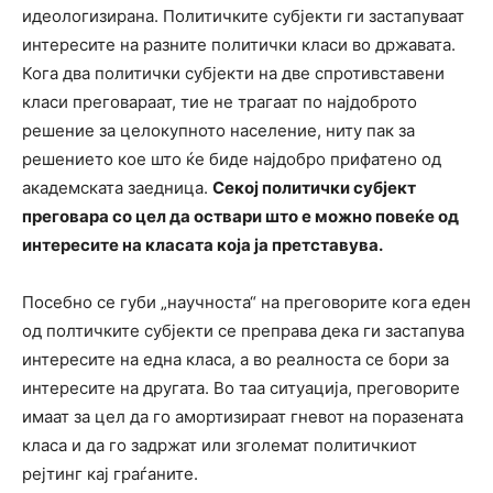
идеологизирана. Политичките субјекти ги застапуваат
интересите на разните политички класи во државата.
Кога два политички субјекти на две спротивставени
класи преговараат, тие не трагаат по најдоброто
решение за целокупното население, ниту пак за
решението кое што ќе биде најдобро прифатено од
академската заедница.
Секој политички субјект
преговара со цел да оствари што е можно повеќе од
интересите на класата која ја претставува.
Посебно се губи „научноста“ на преговорите кога еден
од полтичките субјекти се преправа дека ги застапува
интересите на една класа, а во реалноста се бори за
интересите на другата. Во таа ситуација, преговорите
имаат за цел да го амортизираат гневот на поразената
класа и да го задржат или зголемат политичкиот
рејтинг кај граѓаните.