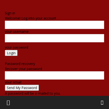
Sign in
Welcome! Log into your account
your username
your password
Forgot your password? Get help
Password recovery
Recover your password
your email
A password will be e-mailed to you.