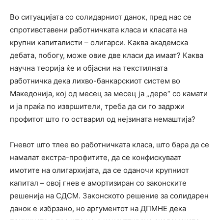
Во ситуацијата со солидарниот данок, пред нас се
спротивставени работничката класа и класата на
крупни капиталисти – олигарси. Каква академска
дебата, побогу, може овие две класи да имаат? Каква
научна теорија ќе и објасни на текстилната
работничка дека лихво-банкарскиот систем во
Македонија, кој од месец за месец ја „дере“ со камати
и ја праќа по извршители, треба да си го задржи
профитот што го остварил од нејзината немаштија?
Гневот што тлее во работничката класа, што бара да се
намалат екстра-профитите, да се конфискуваат
имотите на олигархијата, да се оданочи крупниот
капитал – овој гнев е амортизиран со законските
решенија на СДСМ. Законското решение за солидарен
данок е избрзано, но аргументот на ДПМНЕ дека