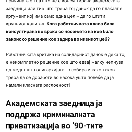
причината е тоа што не е консултирана академската
заедница или тие што треба тој данок да го плаќаат е
аргумент кој има само една цел – да го штити
крупниот капитал.
Кога работничката класа била
консултирана во врска со носењето на кое било
законско решение кое задира во нивниот џеб?
Работничката критика на солидарниот данок е дека тој
е некомплетно решение кое што едвај малку чепнува
од медот што олигархијата го собира и како таков
треба да се доработи во насока уште повеќе да ја
намали класната раслоеност!
Академската заедница ја
поддржа криминалната
приватизација во ‘90-тите