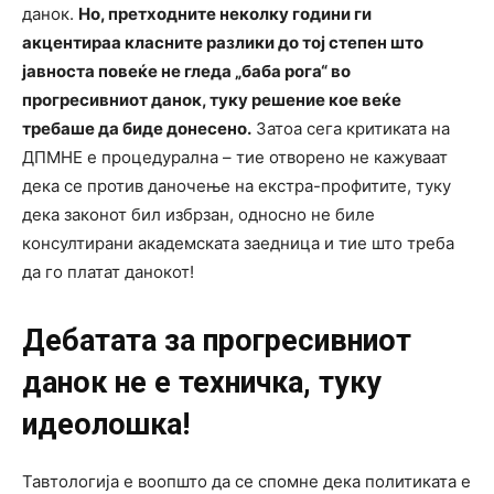
данок.
Но, претходните неколку години ги
акцентираа класните разлики до тој степен што
јавноста повеќе не гледа „баба рога“ во
прогресивниот данок, туку решение кое веќе
требаше да биде донесено.
Затоа сега критиката на
ДПМНЕ е процедурална – тие отворено не кажуваат
дека се против даночење на екстра-профитите, туку
дека законот бил избрзан, односно не биле
консултирани академската заедница и тие што треба
да го платат данокот!
Дебатата за прогресивниот
данок не е техничка, туку
идеолошка!
Тавтологија е воопшто да се спомне дека политиката е