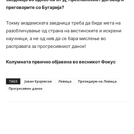
преговорите со Бугарија?
Токму академската заедница треба да биде мета на
разобличување од страна на вистинските и искрени
научници, а не од нив да се бара мислење во
расправата за прогресивниот данок!
Колумната првично објавена во весникот Фокус
TAGS
Јован Крајевски
Левица
Президиум на Левица
Прогресивен данок