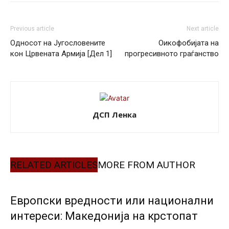
Previous article
Next article
Односот на Југословените
Оикофобијата на
кон Црвената Армија [Дел 1]
прогресивното граѓанство
ДСП Ленка
RELATED ARTICLES
MORE FROM AUTHOR
Европски вредности или национални
интереси: Македонија на крстопат