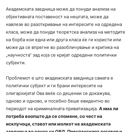
Академската заедница може да понуди анализа на
објективната поставеност на нештата, може да
навлезе во разоткривање на интересите на одредена
класа, може да понуди теоретска анализа на методите
на борба кои една или друга класа ќе ги користи или
може да се впрегне во разобличување и критика на
„научноста“ зад која се кријат одредени политички
субјекти.
Проблемот е што академската заедница самата е
политички субјект и ги брани интересите на
олигархијата! Ова веќе со децении се докажува,
одново и одново, и посебно беше евидентно во
периодот на криминалната приватизација.
А има ли
потреба воопшто да се спомене, со чест на
исклучоци, ставот или молкот на академската
заедница во однос на ОРД, Преспанскиот договор и