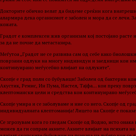
Докторите обично велат да бидеме среќни кога внатрешн
алармира дека организмот е заболен и мора да се лечи. За
кожата.
Градот е комплексен жив организам кој постојано расте 
за да не почне да метастазира.
Меѓутоа „Градот не се развива сам од себе како биолошк
поврзани одлуки на многу индивидуи и заедници кои има
континуирано меѓусебно влијаат на одлуките”.
Скопје е град полн со бубуљици! Заболен од бактерии кои
Акустик, Ремис, Ин Пума, Настел, Тајфа… кои преку повр
клептомански цели и средства кои континуирано меѓусеб
Скопје умира и се заболуваме и ние со него. Скопје од гр
индивидуалната клептоманија! Лицето на Скопје е показа
Се згрозувам кога го гледам Скопје од Водно, исто онака 
можев да ги сопрам акните. Акните влијаат на психата на
влијаат скопските бубуљици на психата на луѓето кои се д