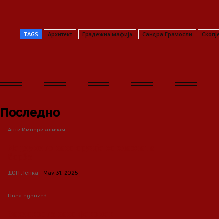
TAGS
Архитект
Градежна мафија
Сандра Грамосли
Скопј
Share
Последно
Анти Империјализам
Медиумите како оружје во класната
борба
ДСП Ленка
-
May 31, 2025
Uncategorized
Зависноста како феномен