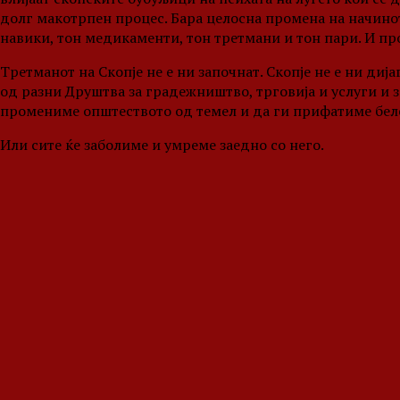
долг макотрпен процес. Бара целосна промена на начинот
навики, тон медикаменти, тон третмани и тон пари. И про
Третманот на Скопје не е ни започнат. Скопје не е ни дија
од разни Друштва за градежништво, трговија и услуги и за
промениме општеството од темел и да ги прифатиме бел
Или сите ќе заболиме и умреме заедно со него.