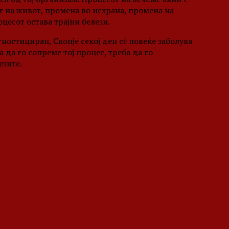
 на живот, промена во исхрана, промена на
цесот остава трајни белези.
гностициран, Скопје секој ден сѐ повеќе заболува
 да го сопреме тој процес, треба да го
езите.