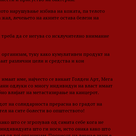
ото нарушување избива на кожата, па телото
 жал, лечењето на акните остава белези на
и треба да се негува со исклучително внимание
и организам, туку како кумулативен продукт на
ат различни цели и средства и кои
 имаат име, најчесто се викаат Голден Арт, Мега
зани одлуки со многу индивидуи на власт имаат
но влијаат на метастазирање на канцерот.
адот на солидарноста прерасна во градот на
тел на сите болести во општеството!
како што се згрозував од самата себе кога не
 индивидуата што ги носи, исто онака како што
ел од тој организам. Процесот на лечење акни е