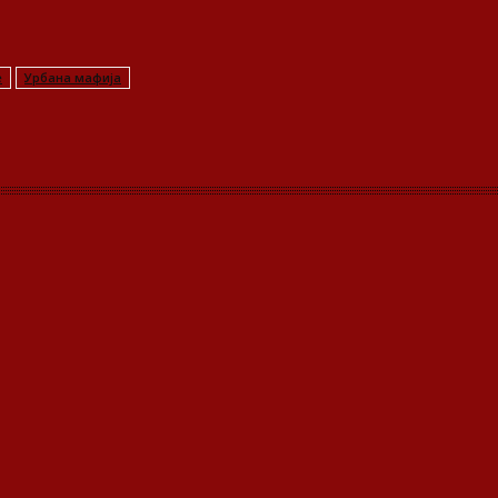
е
Урбана мафија