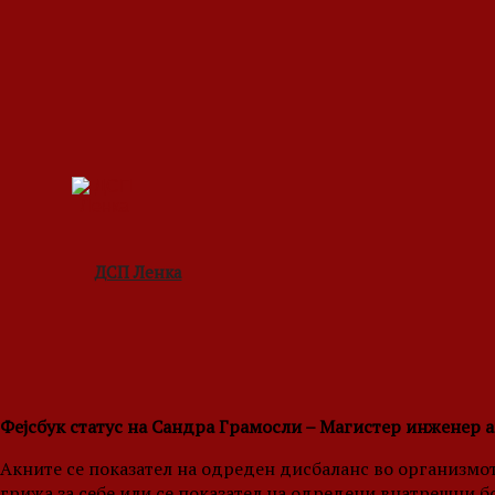
ДСП Ленка
Фејсбук статус на Сандра Грамосли – Магистер инженер 
Акните се показател на одреден дисбаланс во организмот.
грижа за себе или се показател на одредени внатрешни б