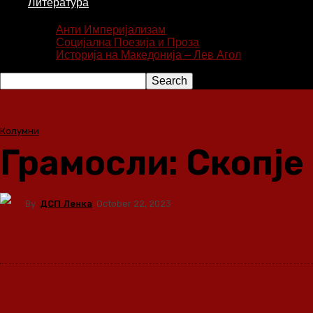
Литература
Анти Империјализам
Социјална Поезија и Проза
Историја на Македонија – Лев Агол
Колумни
Грамосли: Скопје
By
ДСП Ленка
October 22, 2023