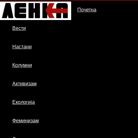
ДСП
Почетна
Ленка
Вести
Настани
Колумни
Активизам
Екологија
Феминизам