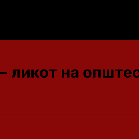
 – ликот на опште
Share