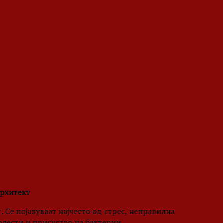
архитект
 Се појавуваат најчесто од стрес, неправилна
олести и присуство на бактерии.