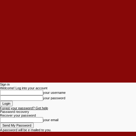
Sign in
Welcome! Log into your account
your username
your password
Forgot your password? Get help
Password recovery
Recover your password
your email
A password will be e-mailed to you.