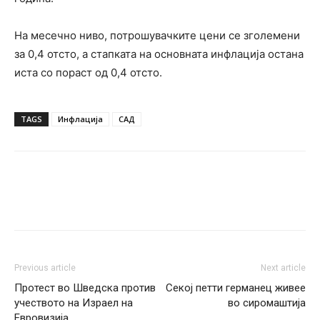
На месечно ниво, потрошувачките цени се зголемени
за 0,4 отсто, а стапката на основната инфлација остана
иста со пораст од 0,4 отсто.
TAGS
Инфлација
САД
Previous article
Next article
Протест во Шведска против
Секој петти германец живее
учеството на Израел на
во сиромаштија
Евровизија