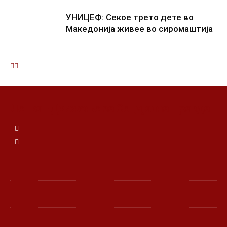
УНИЦЕФ: Секое трето дете во
Македонија живее во сиромаштија
Ленка - Движење за Социјална Правда