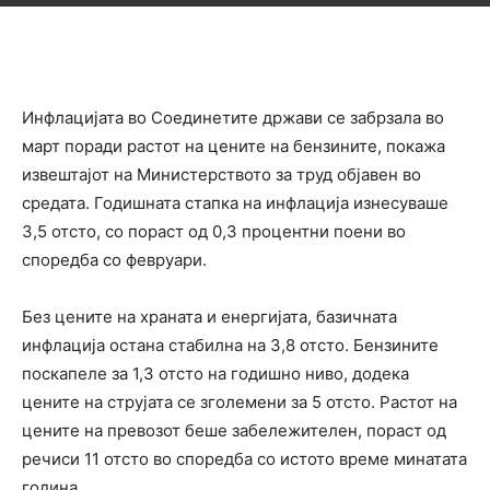
Инфлацијата во Соединетите држави се забрзала во
март поради растот на цените на бензините, покажа
извештајот на Министерството за труд објавен во
средата. Годишната стапка на инфлација изнесуваше
3,5 отсто, со пораст од 0,3 процентни поени во
споредба со февруари.
Без цените на храната и енергијата, базичната
инфлација остана стабилна на 3,8 отсто. Бензините
поскапеле за 1,3 отсто на годишно ниво, додека
цените на струјата се зголемени за 5 отсто. Растот на
цените на превозот беше забележителен, пораст од
речиси 11 отсто во споредба со истото време минатата
година.