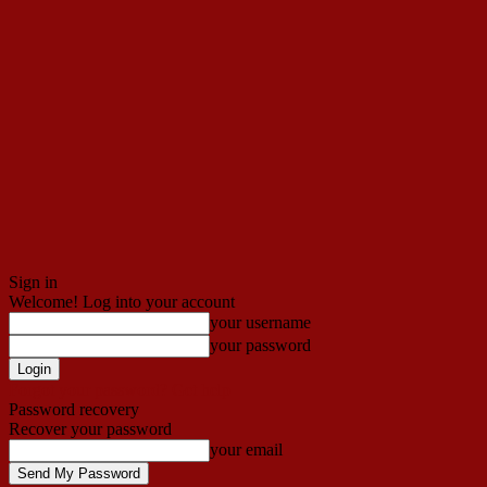
Sign in
Welcome! Log into your account
your username
your password
Forgot your password? Get help
Password recovery
Recover your password
your email