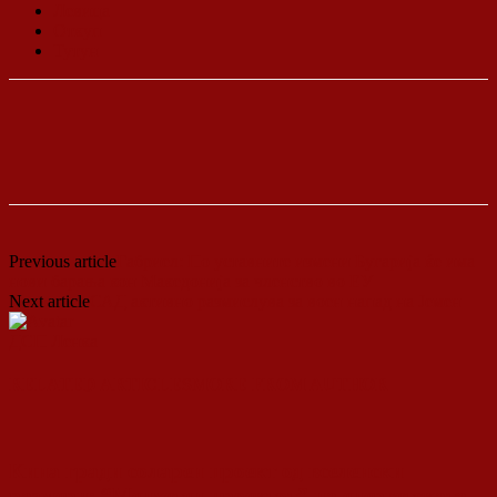
Левица
Откуп
Тутун
Previous article
Габриел: По уставните измени Бугарија ќе има
нови барања кон Македонија за членство во ЕУ
Next article
САД активно размислува за воен напад на Јемен
ДСП Ленка
RELATED ARTICLES
MORE FROM AUTHOR
Кина гради соларен проект од вселенски
размери: “Менхетен проектот” на енергетската