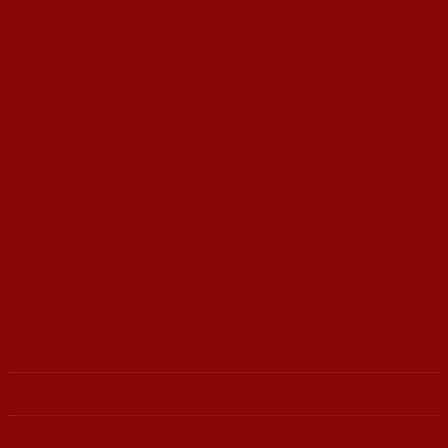
транзиција
Обидот на Трамп да ги подели Русија и Кина
УНИЦЕФ: Секое трето дете во Македонија
живее во сиромаштија
Ленка - Движење за Социјална Правда