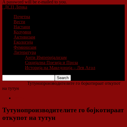
A password will be e-mailed to you.
ДСП Ленка
Почетна
Вести
Настани
Колумни
Активизам
Екологија
Феминизам
Литература
Анти Империјализам
Социјална Поезија и Проза
Историја на Македонија – Лев Агол
Home
Вести
Тутунопроизводителите го бојкотираат откупот
на тутун
Вести
Тутунопроизводителите го бојкотираат
откупот на тутун