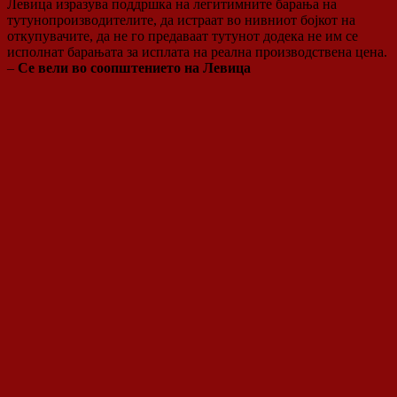
Левица изразува поддршка на легитимните барања на
тутунопроизводителите, да истраат во нивниот бојкот на
откупувачите, да не го предаваат тутунот додека не им се
исполнат барањата за исплата на реална производствена цена.
–
Се вели во соопштението на Левица