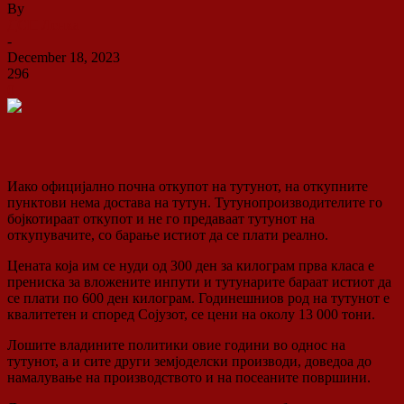
By
ДСП Ленка
-
December 18, 2023
296
0
Иако официјално почна откупот на тутунот, на откупните
пунктови нема достава на тутун. Тутунопроизводителите го
бојкотираат откупот и не го предаваат тутунот на
откупувачите, со барање истиот да се плати реално.
Цената која им се нуди од 300 ден за килограм прва класа е
прениска за вложените инпути и тутунарите бараат истиот да
се плати по 600 ден килограм. Годинешниов род на тутунот е
квалитетен и според Сојузот, се цени на околу 13 000 тони.
Лошите владините политики овие години во однос на
тутунот, а и сите други земјоделски производи, доведоа до
намалување на производството и на посеаните површини.