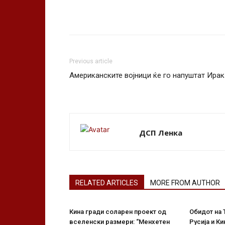
Previous article
Американските војници ќе го напуштат Ирак
ДСП Ленка
RELATED ARTICLES
MORE FROM AUTHOR
Кина гради соларен проект од
Обидот на 
вселенски размери: “Менхетен
Русија и Ки