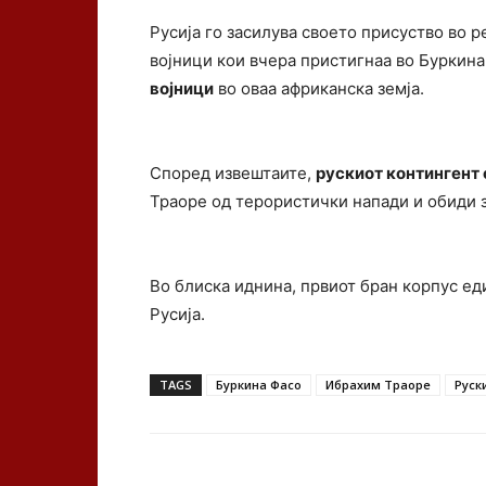
Русија го засилува своето присуство во 
војници кои вчера пристигнаа во Буркина
војници
во оваа африканска земја.
Според извештаите,
рускиот контингент 
Траоре од терористички напади и обиди з
Во блиска иднина, првиот бран корпус ед
Русија.
TAGS
Буркина Фасо
Ибрахим Траоре
Руск