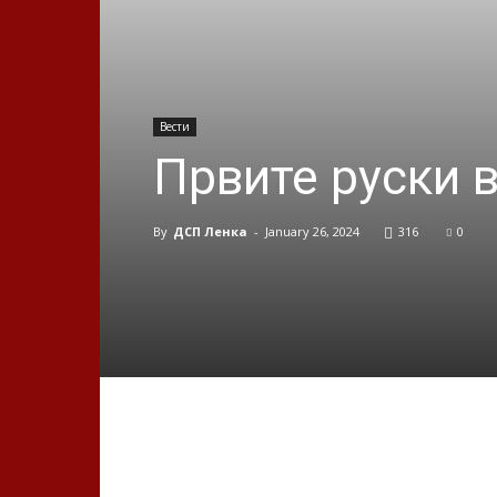
Вести
Првите руски 
By
ДСП Ленка
-
January 26, 2024
316
0