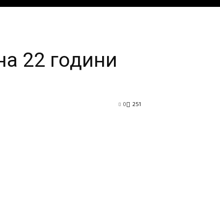
на 22 години
0
251