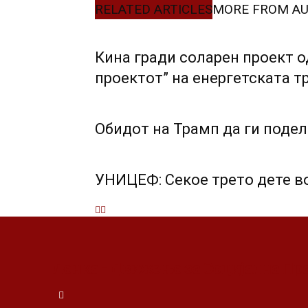
RELATED ARTICLES
MORE FROM A
Кина гради соларен проект о
проектот” на енергетската т
Обидот на Трамп да ги подел
УНИЦЕФ: Секое трето дете в
Ленка - Движење за Социјална Пр