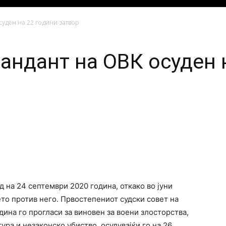
уден на 22 години затвор
ндант на ОВК осуден 
 на 24 септември 2020 година, откако во јуни
то против него. Првостепениот судски совет на
дина го прогласи за виновен за воени злосторства,
ра и незаконско убиство, осудувајќи го на 26