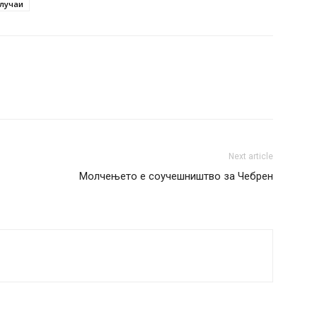
лучаи
Next article
Молчењето е соучешништво за Чебрен