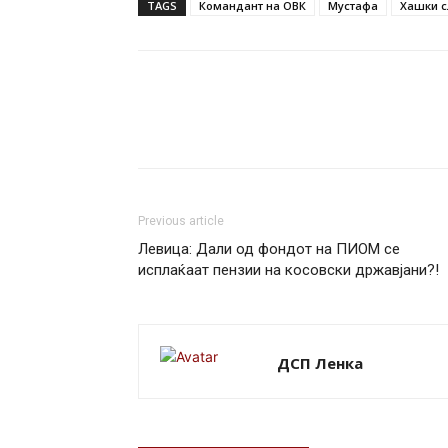
TAGS
Командант на ОВК
Мустафа
Хашки с
Previous article
Левица: Дали од фондот на ПИОМ се
исплаќаат пензии на косовски државјани?!
ДСП Ленка