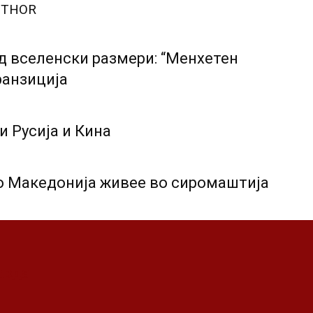
UTHOR
д вселенски размери: “Менхетен
ранзиција
и Русија и Кина
о Македонија живее во сиромаштија
авда