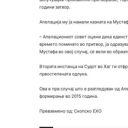
години затвор.
Апелација му ја намали казната на Мустаф
– Апелациониот совет оцени дека единств
времето поминато во притвор, ја одразув
Мустафа во овој случај, се вели во обра
Втората инстанца на Судот во Хаг ги отф
првостепената одлука.
Ова е прв случај што е разгледуван од Ап
формирање во 2015 година.
Превземено од: Скопско ЕХО