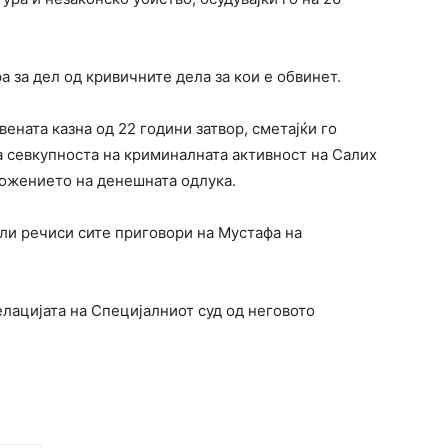
а за дел од кривичните дела за кои е обвинет.
ената казна од 22 години затвор, сметајќи го
а севкупноста на криминалната активност на Салих
зложението на денешната одлука.
рли речиси сите приговори на Мустафа на
елацијата на Специјалниот суд од неговото