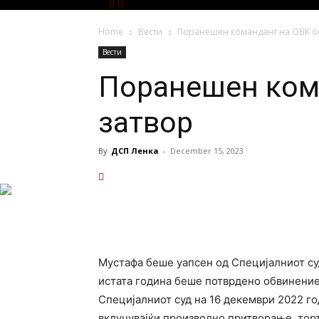
Home
Вести
Поранешен командант на ОВК ос
Вести
Поранешен кома
затвор
By
ДСП Ленка
-
December 15, 2023
Мустафа беше уапсен од Специјалниот суд
истата година беше потврдено обвинение
Специјалниот суд на 16 декември 2022 го
вклучувајќи произволно притворање, торту