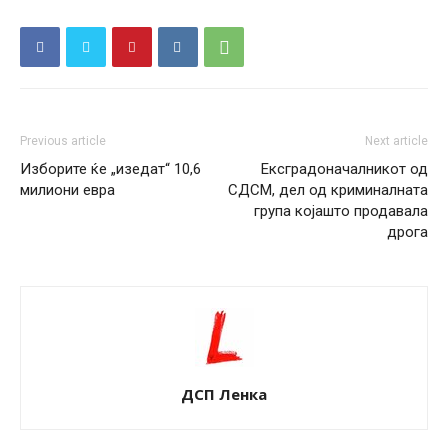
Previous article
Next article
Изборите ќе „изедат“ 10,6
Ексградоначалникот од
милиони евра
СДСМ, дел од криминалната
група којашто продавала
дрога
ДСП Ленка