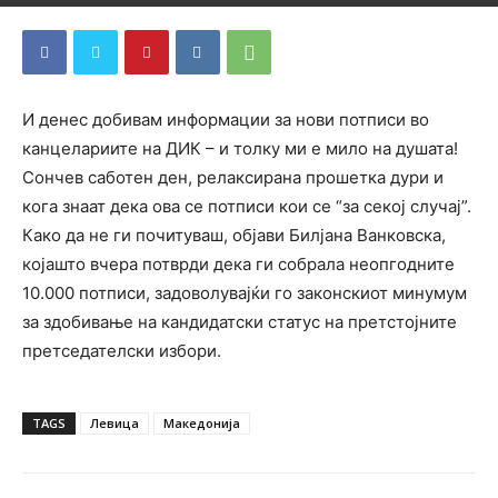
И денес добивам информации за нови потписи во
канцелариите на ДИК – и толку ми е мило на душата!
Сончев саботен ден, релаксирана прошетка дури и
кога знаат дека ова се потписи кои се “за секој случај”.
Како да не ги почитуваш, објави Билјана Ванковска,
којашто вчера потврди дека ги собрала неопгодните
10.000 потписи, задоволувајќи го законскиот минумум
за здобивање на кандидатски статус на претстојните
претседателски избори.
TAGS
Левица
Македонија