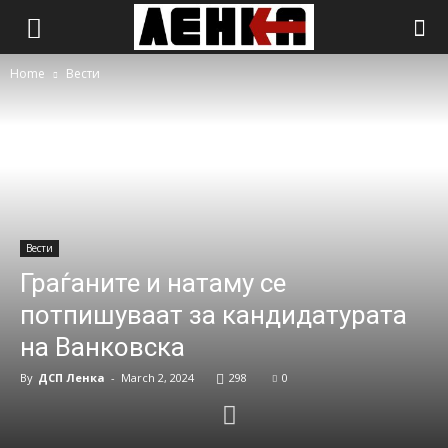
Home
Вести
Вести
Граѓаните и натаму се
потпишуваат за кандидатурата
на Ванковска
By
ДСП Ленка
-
March 2, 2024
298
0