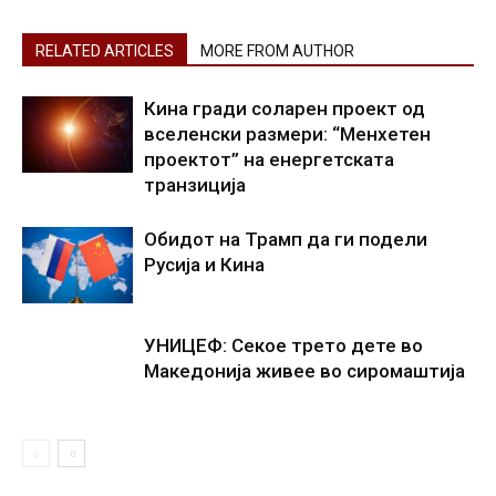
RELATED ARTICLES
MORE FROM AUTHOR
Кина гради соларен проект од
вселенски размери: “Менхетен
проектот” на енергетската
транзиција
Обидот на Трамп да ги подели
Русија и Кина
УНИЦЕФ: Секое трето дете во
Македонија живее во сиромаштија