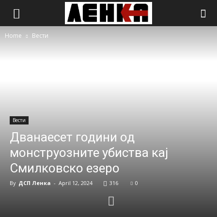
Home
Вести
Вести
Дванаесет години од
монструозните убиства кај
Смилковско езеро
By
ДСП Ленка
-
April 12, 2024
316
0