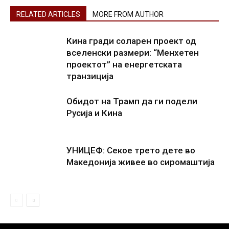
RELATED ARTICLES
MORE FROM AUTHOR
Кина гради соларен проект од
вселенски размери: “Менхетен
проектот” на енергетската
транзиција
Обидот на Трамп да ги подели
Русија и Кина
УНИЦЕФ: Секое трето дете во
Македонија живее во сиромаштија