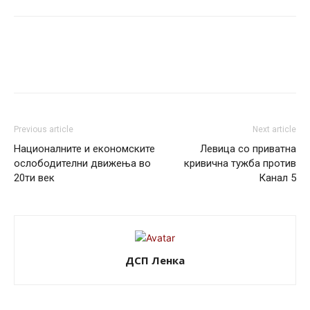
Previous article
Next article
Националните и економските
Левица со приватна
ослободителни движења во
кривична тужба против
20ти век
Канал 5
ДСП Ленка