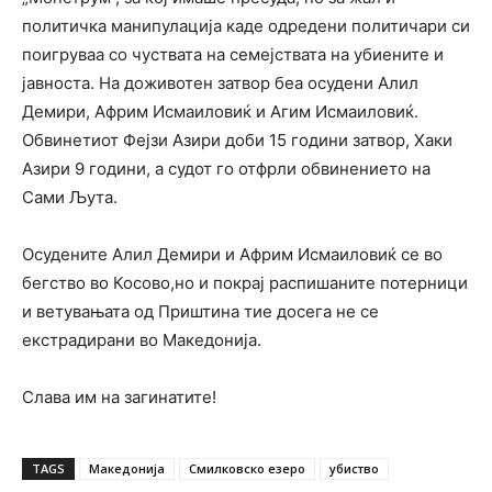
политичка манипулација каде одредени политичари си
поигруваа со чуствата на семејствата на убиените и
јавноста. На доживотен затвор беа осудени Алил
Демири, Африм Исмаиловиќ и Агим Исмаиловиќ.
Обвинетиот Фејзи Азири доби 15 години затвор, Хаки
Азири 9 години, а судот го отфрли обвинението на
Сами Љута.
Осудените Алил Демири и Африм Исмаиловиќ се во
бегство во Косово,но и покрај распишаните потерници
и ветувањата од Приштина тие досега не се
екстрадирани во Македонија.
Слава им на загинатите!
TAGS
Македонија
Смилковско езеро
убиство