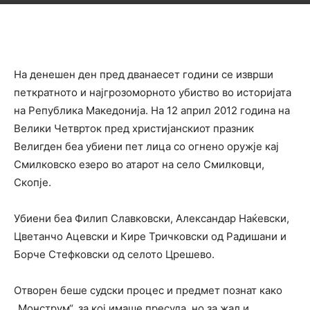
На денешен ден пред дванаесет години се изврши
петкратното и најгрозоморното убиство во историјата
на Република Македонија. На 12 април 2012 година на
Велики Четврток пред христијанскиот празник
Велигден беа убиени пет лица со огнено оружје кај
Смилковско езеро во атарот на село Смилковци,
Скопје.
Убиени беа Филип Славковски, Александар Наќевски,
Цветанчо Ацевски и Кире Тричковски од Радишани и
Борче Стефковски од селото Црешево.
Отворен беше судски процес и предмет познат како
„Монструм“, за кој имаше пресуда, но за жал и