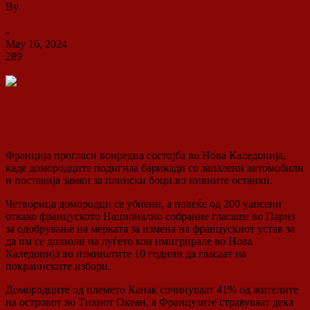
By
ДСП Ленка
-
May 16, 2024
289
0
Франција прогласи вонредна состојба во Нова Каледонија,
каде домородците подигнаа барикади со запалени автомобили
и поставија замки за плински боци во нивните останки.
Четворица домородци се убиени, а повеќе од 200 уапсени
откако француското Национално собрание гласаше во Париз
за одобрување на мерката за измена на францускиот устав за
да им се дозволи на луѓето кои имигрирале во Нова
Каледонија во изминатите 10 години да гласаат на
покраинските избори.
Домородците од племето Канак сочинуваат 41% од жителите
на островот во Тихиот Океан, а Французите стравуваат дека