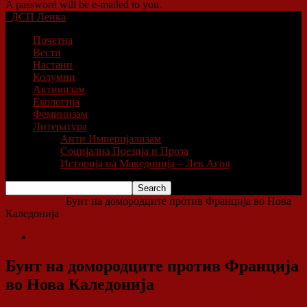
A password will be e-mailed to you.
ДСП Ленка
Почетна
Вести
Настани
Колумни
Активизам
Екологија
Феминизам
Литература
Анти Империјализам
Социјална Поезија и Проза
Историја на Македонија – Лев Агол
Home
Вести
Бунт на домородците против Франција во Нова
Каледонија
Вести
Бунт на домородците против Франција
во Нова Каледонија