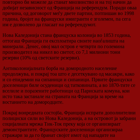
повторно би можеле да станат мнозинство и на тој начин да
добијат независност од Франција на референдум. Поради оваа
причина, од договорот меѓу двете партии, потпишан во 1998
година, бројот на француски имигранти е зголемен, па сега
им е дозволено да гласаат на референдумот.
Нова Каледонија стана француска колонија во 1853 година,
оттогаш Франција ги експлоатира своите наоѓалишта на
минерали. Денес, овој мал остров е четврти по големина
производител на никел во светот, со 7,1 милиони тони
резерви (10% од светските резерви).
Антиколонијалната борба на домородното население
продолжува, и покрај тоа што е десеткувано од масакри, како
и со епидемии на сипаници и сипаници. Првите француски
доселеници биле осуденици од татковината, а во 1870-тите се
вселиле и поразените работници од Париската комуна, кои
исто така застанале на страната на Франција за време на
востанието на домородците.
Покрај вонредната состојба, Франција испрати дополнителни
полициски сили во Нова Каледонија, а на островот ја забрани
социјалната мрежа Тик-Ток преку која се организираат
демонстрантите. Француските доселеници организираа
стражари за да го бранат својот имот од нападите на