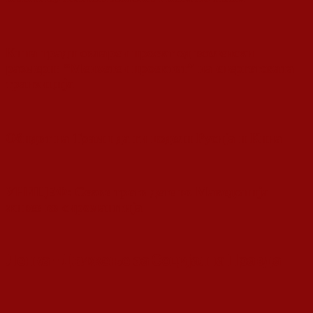
Кина гради соларен проект од вселенски
размери: “Менхетен проектот” на енергетската
транзиција
Обидот на Трамп да ги подели Русија и Кина
УНИЦЕФ: Секое трето дете во Македонија
живее во сиромаштија
Ленка - Движење за Социјална Правда