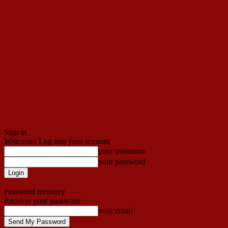
Sign in
Welcome! Log into your account
your username
your password
Forgot your password? Get help
Password recovery
Recover your password
your email