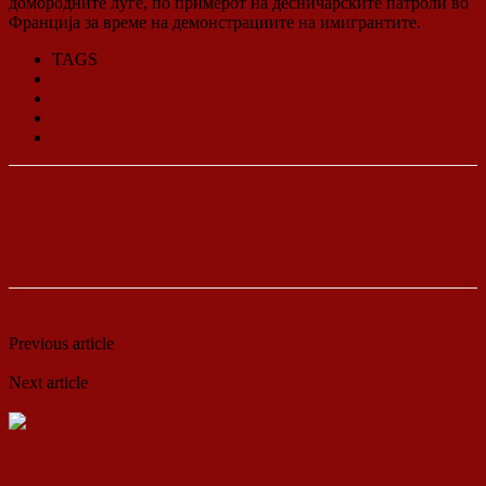
домородните луѓе, по примерот на десничарските патроли во
Франција за време на демонстрациите на имигрантите.
TAGS
Колонија
Нова Каледонија
Париз
Франција
Previous article
Леток на Комунистичката партија на Албанија
по повод бесењето на шест македонски партизани во Тирана
Next article
Едно од последните интервјуа со Народниот Херој
– Атанас Забазноски
ДСП Ленка
RELATED ARTICLES
MORE FROM AUTHOR