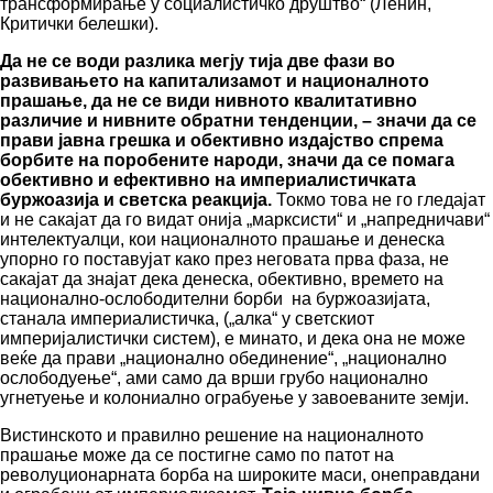
трансформирање у социалистичко друштво“ (Ленин,
Критички белешки).
Да не се води разлика мегју тија две фази во
развивањето на капитализамот и националното
прашање, да не се види нивното квалитативно
различие и нивните обратни тенденции, – значи да се
прави јавна грешка и обективно издајство спрема
борбите на поробените народи, значи да се помага
обективно и ефективно на империалистичката
буржоазија и светска реакција.
Токмо това не го гледајат
и не сакајат да го видат онија „марксисти“ и „напредничави“
интелектуалци, кои националното прашање и денеска
упорно го поставујат како през неговата прва фаза, не
сакајат да знајат дека денеска, обективно, времето на
национално-ослободителни борби на буржоазијата,
станала империалистичка, („алка“ у светскиот
империјалистички систем), е минато, и дека она не може
веќе да прави „национално обединение“, „национално
ослободуење“, ами само да врши грубо национално
угнетуење и колониално ограбуење у завоеваните земји.
Вистинското и правилно решение на националното
прашање може да се постигне само по патот на
револуционарната борба на широките маси, онеправдани