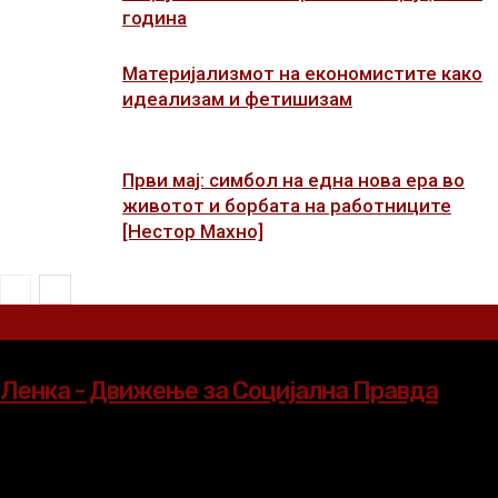
година
Материјализмот на економистите како
идеализам и фетишизам
Први мај: симбол на една нова ера во
животот и борбата на работниците
[Нестор Махно]
Ленка - Движење за Социјална Правда