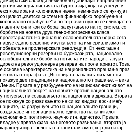
демократски слободи неминовно добивајат направление
против империалистичката буржоазија, која ги угнетуе и
експлоатира на колониален начин, неминовно се чукнујат
со целиот „светски систем на финансијско поробуење и
колониално ограбуење“ и по тој начин нужно се сливајат со
главните сили кои се борат за куткањето на тој систем, со
борбите на новата друштвено-прогресивна класа,
пролетариатот. Национално-ослободителната борба сега
најдуе едино решение у куткањето на империализамот и
победата на пролетерската револуција. От некогашни
револуционерни резерви на буржоазијата, национално-
ослободителните борби на потиснатите народи станујат
директна револуционерна резерва на пролетариатот. Това
е основна карактеристика на националното прашање през
неговата втора фаза. „Историјата на капитализамот ни
покажуе две тенденции на националното прашање, – вика
Ленин. Првата е у разбудуењето на националниот живот, на
националниот покрет, на борбите против националното
угнетуење, на создавањето на национална држава. Втората
се покажуе со развивањето на сички видови врски меѓу
нациите, на разрушуењето на националните граници,
создавање интернационално единство на капиталот,
економично, политичко, научно итн. единство. Првата
владее у првата фаза на неговото развивање; втората ја
карактеризира зрелоста на капитализамот, кој оди накај