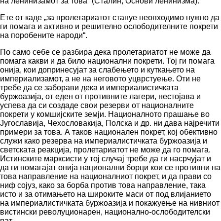
на ленинизамот за това“ (Сталин, Основи ленинизма).
Ете от каде „за пролетариатот стануе неопходимо нужно да
ги помага и активно и решително ослободителните покрети
на поробените народи“.
По само себе се разбира дека пролетариатот не може да
помага какви и да било национални покрети. Тој ги помага
онија, кои допринесујат за слабењето и куткањето на
империализамот, а не на неговото уцврстуење. Оти не
требе да се заборави дека и империалистичката
буржоазија, от еден от противните лагери, нестојава и
успева да си создаде свои резерви от националните
покрети у комшијските земји. Националното прашање во
Југославија, Чехословакија, Полска и др. ни дава најречити
примери за това. А таков национален покрет, кој обективно
служи како резерва на империалистичката буржоазија и
светската реакција, пролетариатот не може да го помага.
Истинските марксисти у тој случај требе да ги насрчујат и
да ги помагајат онија национални борци кои се противни на
това направление на националниот покрет, и да прави со
ниф сојуз, како за борба против това направление, така
исто и за отимањето на широките маси от под влијанието
на империалистичката буржоазија и покажуење на нивниот
вистински револуционарен, национално-ослободителски
пат.