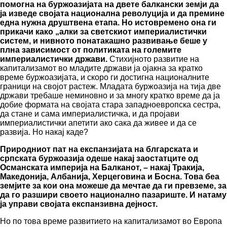
помогна на буржоазијата на двете балкански земји да
ја изведе својата национална револуција и да премине
една нужна друштвена етапа. Но истовремено она ги
прикачи како „алки за светскиот империалистички
систем, и нивното понатакашно развивање беше у
плна зависимост от политиката на големите
империалистички држави.
Стихијното развитие на
капитализамот во младите држави ја ојакна за кратко
време буржоазијата, и скоро ги достигна националните
граници на својот растеж. Младата буржоазија на тија две
држави требаше неминовно и за многу кратко време да ја
добие формата на својата стара западноевропска сестра,
да стане и сама империалистичка, и да пројави
империалистички апетити ако сака да живее и да се
развија. Но накај каде?
Природниот пат на експанзијата на блгарската и
српската буржоазија одеше накај заостатците од
Османската империја на Балканот, – накај Тракија,
Македонија, Албанија, Херцеговина и Босна. Това беа
земјите за кои она можеше да мечтае да ги превземе, за
да го разшири своето национално пазариште. И натаму
ја управи својата експанзивна дејност.
Но по това време развитието на капитализамот во Европа