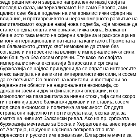
зеде решително и завршно направление накај својата
последна фаза, империализамот. Не само Европа, ами
целиот свет беше поделен на империалистички сфери на
влијание, и противречивото и нерамномерното развитие на
капитализамот водеше накај нова поделба, која можеше да
стане со една општа империалистичка војна. Балканот
беше исто така место на сферни влијаниа и раскрсница на
многу интернационални патишта на капиталот. Промената
на балканското „статус кво“ неможеше да стане без
согласие и интересите на великите империалистички сили,
кои баш тука беа сосем опречни. Ете како во својата
империалистичка експанзија блгарската и српската
буржоазија се најдоа принудени да се опрат на интересите
и експанзијата на великите империалистички сили, и сосем
да се потчинат. Со вносот на капитали, инвестирани во
најважните области на националната економија, со
државни заеми и други финансијски операции, и со
монополот на пазариштата за нивни стоки, тија сили скоро
ги потчинија двете балкански држави и ги ставија сосем
под своа економска и политичка зависимост. От друга
страна они најсилно ги поттикнуеја накај експанзија за
сметка на нивниот балкански ривал. Ако на пр. српската
буржоазија мечтаеше за Босна и Херцеговина, анектирани
от Австрија, најдуеше најсилна поткрепа от англо-
френскиот и рускиот империализам. Блгарските мечти за