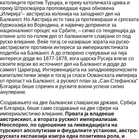
католиците против Турција, и преку католичката црква и
преку Штросмајера проповедаше една обновена
„Илирија“– австријска колонија на западниот дел на
Балканот. Но Австрија исто така ја протежираше и српската
буржоазија во Војводина, и највечку допринесе за
националниот процес на Србите, – сичко со тенденција да
откине што по-голем дел от балканските славјани от под
руско влијание. Веќе тогај се назираше зората на руско-
австријските противни интереси за империалистичката
поделба на Балканот. А до отворено счукување на тија
интереси дојде во 1877-1878, кога царска Русија влезе со
своите војски во источниот дел на Балканот и дојде до
самиот Цариград. Интервенцијата на западноевропејските
капиталистички земји и тогај ја спаси Османската империја
от пропаст на Балканот, а рускиот план за „Сан-Стефанска“
Блгарија беше спречен и руските воени успехи силно
анулирани.
Создавањето на две балкански славјански држави, Србија
и Блгарија, беше само создавање на две сфери на
империалистичко влијание.
Првата ја владееше
австрискиот, а втората рускиот империализам.
Неоспорно, по одношение за ликвидацијата на
турскиот апсолутизам и феудалните установи, австро-
руската експанзија изигра една позитивна рола, и