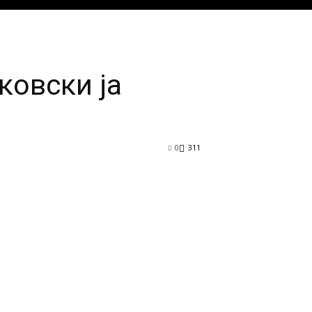
ковски ја
0
311