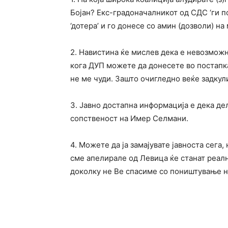
Бојан? Екс-градоначалникот од СДС ‘ги 
‘дотера’ и го донесе со амин (дозволи) н
2. Навистина ќе мислев дека е невозможн
кога ДУП можете да донесете во постапка
не ме чуди. Зашто очигледно веќе задкул
3. Јавно достапна информација е дека дел
сопственост на Имер Селмани.
4. Можете да ја замајувате јавноста сега,
сме апелирале од Левица ќе станат реално
доколку не Ве спасиме со поништување н