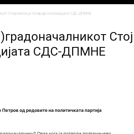
икот Стојковски ја потврди коалицијата СДС-ДПМНЕ
З)градоначалникот Стој
цијата СДС-ДПМНЕ
е Петров од редовите на политичката партија
)градоначалнику? Оваа која ја потврди пратеничево