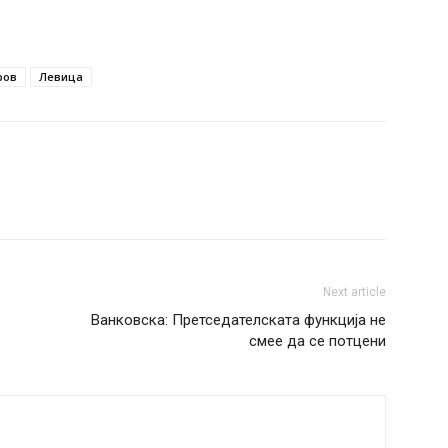
ров
Левица
Next article
Ванковска: Претседателската функција не
смее да се потцени