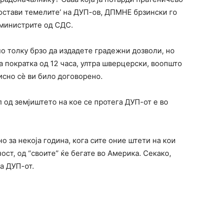
постави темелите’ на ДУП-ов, ДПМНЕ брзински го
а министрите од СДС.
о толку брзо да издадете градежни дозволи, но
 пократка од 12 часа, ултра шверцерски, воопшто
исно сѐ ви било договорено.
 од земјиштето на кое се протега ДУП-от е во
 но за некоја година, кога сите оние штети на кои
ст, од “своите” ќе бегате во Америка. Секако,
а ДУП-от.