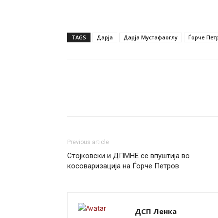
TAGS
Дарја
Дарја Мустафаоглу
Ѓорче Пет
Previous article
Стојковски и ДПМНЕ се впуштија во
косоваризација на Ѓорче Петров
ДСП Ленка