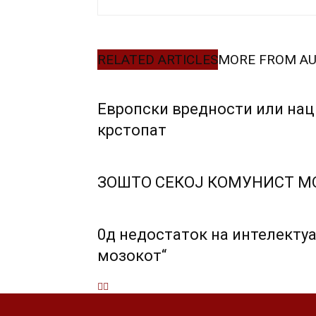
RELATED ARTICLES
MORE FROM A
Европски вредности или нац
крстопат
ЗОШТО СЕКОЈ КОМУНИСТ М
0д недостаток на интелектуа
мозокот“