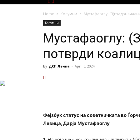
Home
Колумни
Мустафаоглу: (З)градоначалн
Колумни
Мустафаоглу: (
потврди коали
By
ДСП Ленка
-
April 6, 2024
Фејзбук статус на советничката во Ѓорч
Левица, Дарја Мустафаоглу
1. На која широка коалиција алудирате (з