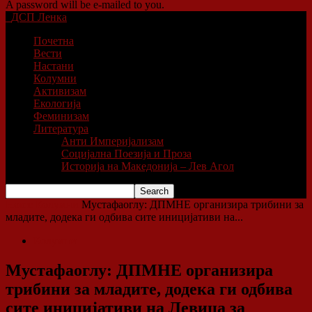
A password will be e-mailed to you.
ДСП Ленка
Почетна
Вести
Настани
Колумни
Активизам
Екологија
Феминизам
Литература
Анти Империјализам
Социјална Поезија и Проза
Историја на Македонија – Лев Агол
Home
Колумни
Мустафаоглу: ДПМНЕ организира трибини за
младите, додека ги одбива сите иницијативи на...
Колумни
Мустафаоглу: ДПМНЕ организира
трибини за младите, додека ги одбива
сите иницијативи на Левица за