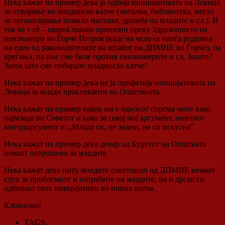
Нека кажат на пример дека ја одбија иницијативата на Левица
за отворање на младинско катче (читална, библиотека, место
за организирање помали настани, дружба на младите и сл.). И
тоа не е сѐ – ширеа лажни
приказни преку Здружението на
пензионери во Ѓорче Петров (каде на чело се наоѓа роднина
на еден од раководителите на штабот на ДПМНЕ во Ѓорче), па
вреѓања, па ние сме биле против пензионерите и сл. Зошто?
Затоа што сме побарале младинско катче!
Нека кажат на пример дека не ја прифатија иницијативата на
Левица за млади практиканти во Општината.
Нека кажат на пример каков им е односот спрема мене како
најмлада во Советот и како за секој мој аргумент, нивниот
контрааргумент е: „Млада си, не знаеш, не си искусна”.
Нека кажат на пример дека денар од Буџетот на Општната
немаат потрошено за младите.
Нека кажат дека ниту младите советници од ДПМНЕ немаат
слух за проблемите и потребите на младите, па и дрско ги
одбиваат сите иницијативи во нивна полза.
Кловнови!
TAGS