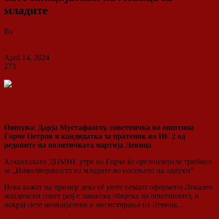
младите
By
ДСП Ленка
-
April 14, 2024
273
0
Пишува: Дарја Мустафаоглу, советничка во општина
Ѓорче Петров и кандидатка за пратеник во ИЕ 2 од
редовите на политичката партија Левица
Хахаххахаха ДПМНЕ утре во Ѓорче ќе организирале трибина
за „Инволвираноста на младите во носењето на одлуки”
Нека кажат на пример дека сѐ уште немаат оформено Локален
младински совет (кој е законска обврска на општините), и
покрај сите иницијативи и инсистирања на Левица…