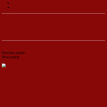
Дарја Мустафаоглу
Левица
Previous article
Левица ги објави целосните листи за пратеници
Next article
Ванковска од Аеродром: ЕУ станува
неофашистичка
ДСП Ленка
RELATED ARTICLES
MORE FROM AUTHOR
Европски вредности или национални интереси:
Македонија на крстопат