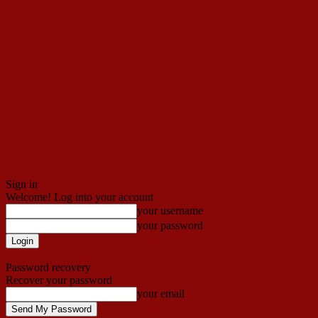
Sign in
Welcome! Log into your account
your username
your password
Forgot your password? Get help
Password recovery
Recover your password
your email