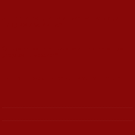
ЗОШТО СЕКОЈ КОМУНИСТ МОРА ДА ЈА
ПОДДРЖУВА КИНА?
0д недостаток на интелектуална активност до
„трулеж на мозокот“
Ленка - Движење за Социјална Правда