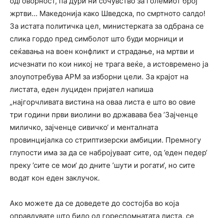
одговорност, па дури ни сочувство за големиот број
жртви… Македонија како Шведска, по смртното салдо!
За истата политичка цел, министерката за одбрана се
слика гордо пред симболот што буди морници и
сеќавања на воен конфликт и страдање, на мртви и
исчезнати по кои никој не трага веќе, а истовремено ја
злоупотребува АРМ за изборни цели. За крајот на
листата, еден луциден пријател напиша
„најгорчливата вистина‬ на оваа листа е што во овие
три години први‬ виолини во државава беа ‬’Зајченце
‬миличко, ‬зајченце сивичко‘ и менталната
‬провинцијалка ‬со ‬стриптизерски ‬амбиции.‬ Премногу
‬глупости ‬има ‬за ‬да ‬се ‬набројуваат ‬сите,‬ од ’еден педер‘
преку ’сите се мои‘ ‬до дните ’шути и рогати‘, но ‬сите
‬водат ‬кон ‬еден ‬заклучок.
Ако ‬можете ‬да ‬се ‬доведете ‬до ‬состојба во ‬која
‬оправдувате што ‬било од гореспомнатата листа, ‬се