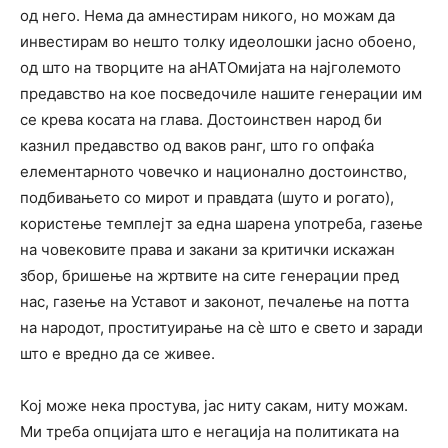
од него. Нема да амнестирам никого, но можам да
инвестирам во нешто толку идеолошки јасно обоено,
од што на творците на аНАТОмијата на најголемото
предавство на кое посведочиле нашите генерации им
се крева косата на глава. Достоинствен народ би
казнил предавство од ваков ранг, што го опфаќа
елементарното човечко и национално достоинство,
подбивањето со мирот и правдата (шуто и рогато),
користење темплејт за една шарена употреба, газење
на човековите права и закани за критички искажан
збор, бришење на жртвите на сите генерации пред
нас, газење на Уставот и законот, печалење на потта
на народот, проституирање на сѐ што е свето и заради
што е вредно да се живее.
Кој може нека простува, јас ниту сакам, ниту можам.
Ми треба опцијата што е негација на политиката на