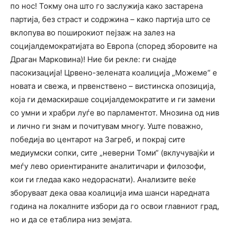
по нос! Токму она што го заслужија како застарена
партија, без страст и содржина – како партија што се
вклопува во поширокиот пејзаж на залез на
социјалдемократијата во Европа (според зборовите на
Драган Марковина)! Ние би рекле: ги снајде
пасокизација! Црвено-зелената коалиција „Можеме“ е
новата и свежа, и првенствено – вистинска опозиција,
која ги демаскираше социјалдемократите и ги замени
со умни и храбри луѓе во парламентот. Мнозина од нив
и лично ги знам и почитувам многу. Уште поважно,
победија во центарот на Загреб, и покрај сите
медиумски сопки, сите „неверни Томи“ (вклучувајќи и
меѓу лево ориентираните аналитичари и филозофи,
кои ги гледаа како недораснати). Анализите веќе
зборуваат дека оваа коалиција има шанси наредната
година на локалните избори да го освои главниот град,
но и да се етаблира низ земјата.