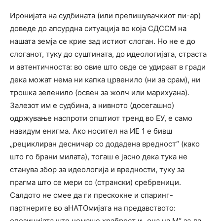
Иронијата на судбината (или препишувачкиот пи-ар)
доведе до апсурдна ситуација во која СДССМ на
нашата земја се крие зад истиот слоган. Но не е до
слоганот, туку до суштината, до идеологијата, страста
и автентичноста: во овие што овде се удираат в гради
дека можат нема ни капка црвенило (ни за срам), ни
трошка зеленило (освен за жолч или марихуана).
Залезот им е судбина, а нивното (досегашно)
одржување наспроти општиот тренд во ЕУ, е само
навидум енигма. Ако носител на ИЕ 1 е бивш
„рециклиран десничар со додадена вредност“ (како
што го брани милата), тогаш е јасно дека тука не
станува збор за идеологија и вредности, туку за
прагма што се мери со (странски) сребреници.
Салдото не смее да ги прескокне и спаринг-
партнерите во аНАТОмијата на предавството:
опозицијата што немаше храброст и „она на М“ за да