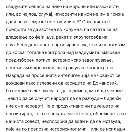
‬сведувате ‬себе‬си ‬на ниво на морони ‬или ‬мазохисти
или, во најлош случај, ‬игноранти ‬на ‬кои ‬не ‬им ‬е ‬грижа
дали оваа земја ќе постои или не!“ Оваа листа е
предолга за да застане во колумна, па сетете се на
владеење со фејк њуз, рекет и злоупотреба на
службена должност, партизирано судство и непотизам
до коска, тотална контрола над медиумите, масовен
предизборен поткуп, астрономско задолжување,
непотизам и кронизам, застрашување и контрола.
Навреда на просечната интелигенција на човекот се
вождови како излезени од кориците на Домановиќ.
Го немаме веќе луксузот да седиме дома и да чекаме
„нешто да се случи“, народот да се разбуди – бидејќи
ние сме народот! Не е продуктивно ни пцуењето на
опозицијата, која се покажа мекотелна, обременета со
нечиста совест, неспособна да води и да се жртвува,
која не го препозна историскиот миг – или се исплаши