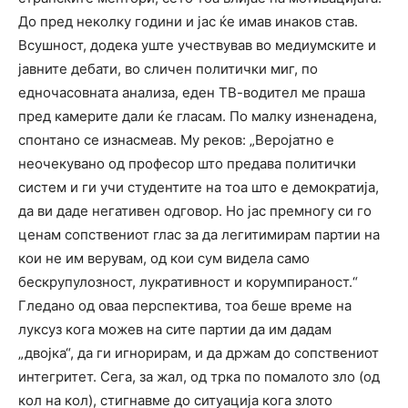
До пред неколку години и јас ќе имав инаков став.
Всушност, додека уште учествував во медиумските и
јавните дебати, во сличен политички миг, по
едночасовната анализа, еден ТВ-водител ме праша
пред камерите дали ќе гласам. По малку изненадена,
спонтано се изнасмеав. Му реков: „Веројатно е
неочекувано од професор што предава политички
систем и ги учи студентите на тоа што е демократија,
да ви даде негативен одговор. Но јас премногу си го
ценам сопствениот глас за да легитимирам партии на
кои не им верувам, од кои сум видела само
бескрупулозност, лукративност и корумпираност.“
Гледано од оваа перспектива, тоа беше време на
луксуз кога можев на сите партии да им дадам
„двојка“, да ги игнорирам, и да држам до сопствениот
интегритет. Сега, за жал, од трка по помалото зло (од
кол на кол), стигнавме до ситуација кога злото