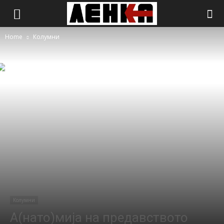
Home
Колумни
Колумни
А(нато)мија на предавството