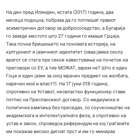
На ден пред Илинден, истата (2017) година, два
месеца подоцна, побрзаа да го потпишат првиот
асиметричен договор за добрососедство, а Бугарија
го зазеде местото што 27 години го имаше Грција.
Така почна бришењето на поновата историја, на
културниот и јазичниот идентитет (оваа јамка околу
вратот се стега при секое навестување на почеток на
преговори со ЕУ, а тие МОЖАТ, зарем не? Што е еден
Гоце и еден јазик за оној мрачен предмет на желбата,
наречен моќ и власт?). На 17 јуни 018 година,
спротивно на Уставот, неовластен функционер стави
потпис на Преспанскиот договор. Со медиумска и
политичка кампања без преседан, со соучесништво на
академската и интелектуалната фела, а спротивно на
устав и закон, спроведоа референдум на кој граѓаните
им покажаа високо дигнат прст и им го минираа