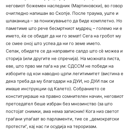
неговиот божемен наследник (Мартиновски), во говор
очигледно напишан во Скопје. После траума, уште и
шлаканица – за понижувањето да биде комплетно. Но
паметиме што рече бесмртниот мудрец – големо ни е
името, ќе се обидат да ни го земат! Сега на гробот му
се смее оној што успеа да ни го земе името.
Сепак, обидете се да направите салдо што сѐ можеа и
сторија (или другите не спречија). На можната листа,
еве, што прво ми паѓа на ум: СДССМ не победи на
изборите од кои наводно црпи легитимитет (вистина е
дека треба да му благодари на ДУИ, но ДУИ пак си
имаше инструкции од Калето). Собранието се
конституираше на правно сомнителен начин, неговиот
претседател беше избран без мнозинство (за што
постојат снимки, ама нема записник! Кога низ светот
граѓани упаѓаат во парламенти, тие се „демократски
протести“, кај нас ги осудија на тероризам.