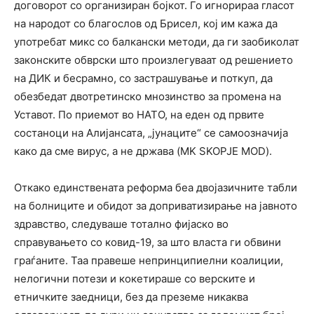
договорот со организиран бојкот. Го игнорираа гласот
на народот со благослов од Брисел, кој им кажа да
употребат микс со балкански методи, да ги заобиколат
законските обврски што произлегуваат од решението
на ДИК и бесрамно, со застрашување и поткуп, да
обезбедат двотретинско мнозинство за промена на
Уставот. По приемот во НАТО, на еден од првите
состаноци на Алијансата, „јунаците“ се самоозначија
како да сме вирус, а не држава (MK SKOPJE MOD).
Откако единствената реформа беа двојазичните табли
на болниците и обидот за доприватизирање на јавното
здравство, следуваше тотално фијаско во
справувањето со ковид-19, за што власта ги обвини
граѓаните. Таа правеше непринципиелни коалиции,
нелогични потези и кокетираше со верските и
етничките заедници, без да преземе никаква