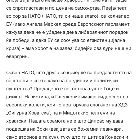
се спротивстави и по цена на саможртва. Пееја/пеат
во хор за НАТО (НАТО, ти си наше злато), се колнат во
ЕУ (иако Ангела Меркел среде Европскиот парламент
кажува дека не е убедена дека либералниот поредок
ќе победи, а дека ЕУ се соочува со егзистенцијална
криза) – ама хорот е на залез, бидејќи ова дури не е ни
евергрин.
Освен НАТО, што друго се крие/ше во предавството на
сѐ што ни е свето како на поединци и политички
суштества? Продадено е сѐ, останаа уште Гоце и
јазикот. Навистина, и Пленковиќ имаше видеоспот со
европски колеги, кои го повторуваа слоганот на ХДЗ
„Сигурна Хрватска“, па и Мицотакис пелтечи на
хрватски. Нашата срамота не е што Ципрас му дава
поддршка на Зоки (двајцата се божемни левичари,
само вториов е тајкун), туку што ги цитира Конески и