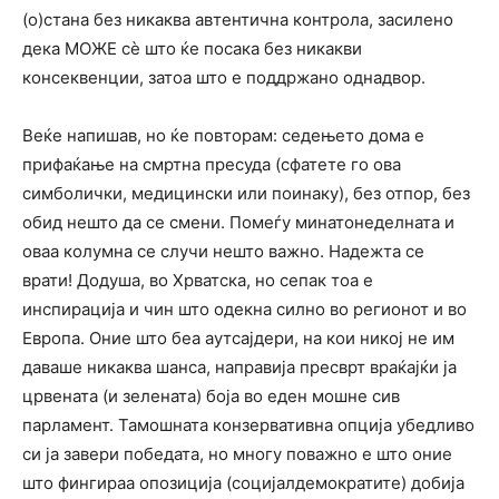
(о)стана без никаква автентична контрола, засилено
дека МОЖЕ сѐ што ќе посака без никакви
консеквенции, затоа што е поддржано однадвор.
Веќе напишав, но ќе повторам: седењето дома е
прифаќање на смртна пресуда (сфатете го ова
симболички, медицински или поинаку), без отпор, без
обид нешто да се смени. Помеѓу минатонеделната и
оваа колумна се случи нешто важно. Надежта се
врати! Додуша, во Хрватска, но сепак тоа е
инспирација и чин што одекна силно во регионот и во
Европа. Оние што беа аутсајдери, на кои никој не им
даваше никаква шанса, направија пресврт враќајќи ја
црвената (и зелената) боја во еден мошне сив
парламент. Тамошната конзервативна опција убедливо
си ја завери победата, но многу поважно е што оние
што фингираа опозиција (социјалдемократите) добија