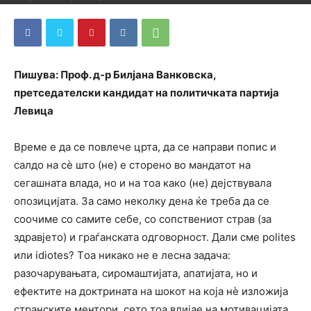
By
ДСП Ленка
-
April 1, 2024
287
0
Пишува: Проф. д-р Билјана Ванковска,
претседателски кандидат на политичката партија
Левица
Време е да се повлече црта, да се направи попис и
салдо на сѐ што (не) е сторено во мандатот на
сегашната влада, но и на тоа како (не) дејствувала
опозицијата. За само неколку дена ќе треба да се
соочиме со самите себе, со сопствениот страв (за
здравјето) и граѓанската одговорност. Дали сме polites
или idiotes? Tоа никако не е лесна задача:
разочарувањата, сиромаштијата, апатијата, но и
ефектите на доктрината на шокот на која нѐ изложија
странските ментори, сето тоа влијае на мотивацијата.