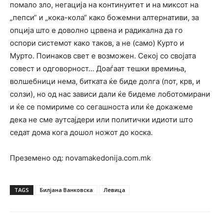
помало зло, негација на континуитет и на миксот на
„пепси“ и „кока-кола“ како божемни алтернативи, за
опција што е доволно црвена и радикална да го
оспори системот како таков, а не (само) Курто и
Мурто. Поинаков свет е возможен. Секој со својата
совест и одговорност… Доаѓаат тешки времиња,
волшебници нема, битката ќе биде долга (пот, крв, и
солзи), но од нас зависи дали ќе бидеме лоботомирани
и ќе се помириме со сегашноста или ќе докажеме
дека не сме аутсајдери или политички идиоти што
седат дома кога дошол ножот до коска.
Преземено од: novamakedonija.com.mk
TAGS
Билјана Ванковска
Левица