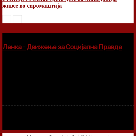
живее во сиромаштија
Ленка - Движење за Социјална Правда