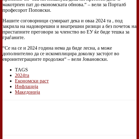
макотрпен пат до економската обнова.“ – вели за Порталб
професорот Поповски.
Нашите соговорници сумираат дека и оваа 2024 та , под
закрила на надоворешни и внатрешни ризици а без почеток на
пристапните преговори за членство во ЕУ ќе биде тешка за
граѓаните.
“Се на се и 2024 година нема да биде лесна, а може
дополнително да се искомплицира доколку застојот во
евроинтеграциите продолжи“ – вели Јовановски.
TAGS
2024та
Економски раст
Инфлација
Македонија