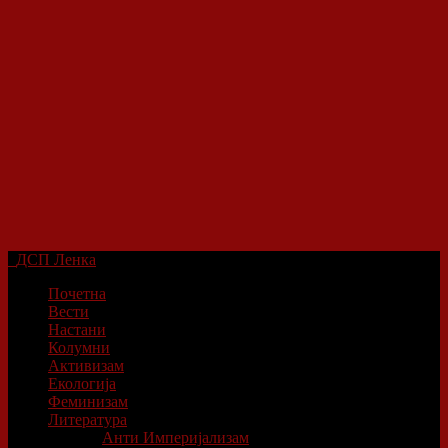
ДСП Ленка
Почетна
Вести
Настани
Колумни
Активизам
Екологија
Феминизам
Литература
Анти Империјализам