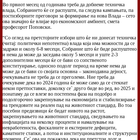
Во првиот месец од годинава треба да добиеме техничка
влада, Собранието ќе се распушти, па следува кампањата, па
постизборните преговори за формирање на нова Влада – сето
ова значајно ќе влијае врз економскиот амбиент, смета
професорот Поповски.
“Со оглед на претстојните избори што ќе ни донесат техничка
(читај: политички непотентна) влада која има можности да се
задржи и околу 6-8 месеци, Собрание што ќе биде распуштено
и нема да може да заседава околу 5 месеци и уште 2-3
дополнителни месеци ќе се бави со сопственото
конституирање, односно подолг период на време нема да
може да се бави со својата основна – законодавна дејност,
очекувањата не треба да се преголеми. Ние треба да
очекуваме дека во 2024 година ќе може само да се стекнат
некои претпоставки, доколку се` друго биде во ред, во 2025 и
понатаму да се влезе во постепена фаза на подобро и
подолгорочно закрепнување на економијата и стабилизирање
на трендовите на реален пад на животниот стандард. Во тоа
посебни предизвици ќе бидат нивото на растот,
закрепнувањето на животниот стандард, сведувањето на
инфлацијата на неколку проценти и намалување на
невработеноста, фискалните и екстерните дефицити,
каматните стапки, а потоа и институционалните и структурни
промени. Се` ова ни покажува дека ни претстои долг и