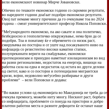
вели економскиот новинар Мирче Јовановски.
Обично по тешките економски години со скромни резултати,
во наредните години доаѓаат подобри економски резултати.
Овој пат немаме многу причини да го очекуваме тоа во 2024
година – смеат универзитетскиот професор Никола Поповски.
“Меѓународното економско, па ако сакате и она политичко,
безбедносно и геополитичко опкружување, нема брзо да се
подобри. Тоа и понатаму ќе е обременето со низок раст,
смирувачка но постојна и се уште над посакуваното ниво на
инфлација со резистентно високи каматни стапки,
полупрекинати вериги на снабдување, економски
протекционизам и принудно наметнат изолационизам во вид
на разни регионализми, недостаток на енергија, вишоци на
работна сила на една и недостаток од истата во други делови
од светот, како и со постојни и потенцијални мигрантски
кризи, војни, недоволно меѓусебно разбирање и други
проблеми“ – вели Поповски и додава:
“Во вакви услови од економијата во Македонија не треба да се
очекува премногу, можеби ниту многу. Нискиот раст, борбата
со инфлацијата, проблемите со понуда на пристојни и добро
платени работни места и разните дефицити ќе останат наше