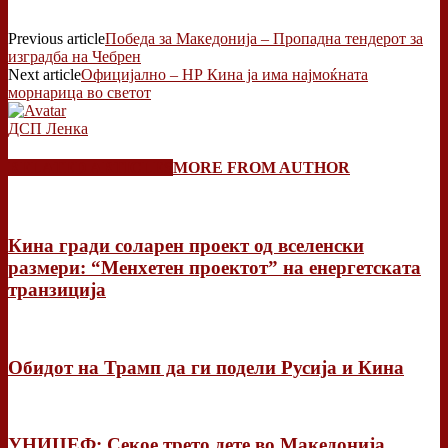
Previous article
Победа за Македонија – Пропадна тендерот за
изградба на Чебрен
Next article
Официјално – НР Кина ја има најмоќната
морнарица во светот
ДСП Ленка
RELATED ARTICLES
MORE FROM AUTHOR
Кина гради соларен проект од вселенски
размери: “Менхетен проектот” на енергетската
транзиција
Обидот на Трамп да ги подели Русија и Кина
УНИЦЕФ: Секое трето дете во Македонија