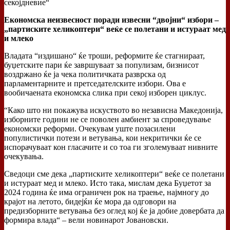
секојдневие“
Економска неизвесност поради извесни “двојни“ избори –
„партиските хеликоптери“ веќе се полетани и истураат мед
и млеко
Владата “издишано“ ќе троши, реформите ќе стагнираат,
буџетските пари ќе завршуваат за популизам, бизнисот
воздржано ќе ја чека политичката разврска од
парламентарните и претседателските избори. Ова е
вообичаената економска слика при секој изборен циклус.
“Како што ни покажува искуството во независна Македонија,
изборните години не се поволен амбиент за спроведување
економски реформи. Очекувам уште позасилени
популистички потези и ветувања, кои некритички ќе се
испорачуваат кон гласачите и со тоа ги зголемуваат нивните
очекувања.
Сведоци сме дека „партиските хеликоптери“ веќе се полетани
и истураат мед и млеко. Исто тaка, мислам дека Буџетот за
2024 година ќе има ограничен рок на траење, најмногу до
крајот на летото, бидејќи ќе мора да одговори на
предизборните ветувања без оглед кој ќе ја добие довербата да
формира влада“ – вели новинарот Јовановски.