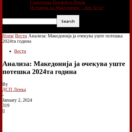
Социјална Поезија и Проза
Историја на Македонија – Лев Агол
Home
Вести
Анализа: Македонија ја очекува уште потешка
2024та година
Вести
Анализа: Македонија ја очекува уште
потешка 2024та година
By
ДСП Ленка
-
January 2, 2024
319
0