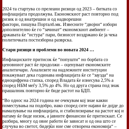
2024 та стартува со прелеани ризици од 2023 – битката со
инфлацијата продолжува. Економскиот раст повторно под
ризик и од внатрешни и од надворешни
фактори, пишува Порталб.мк. Извесните “двојни“ избори
дополнително ќе го “зачинат“ економскиот амбиент –
државата ќе “истура“ пари, бизнисот воздржано ќе ја чека
политичката постизборна разврска.
Стари ризици и проблеми во новата 2024 …
Инфлациските притисок ќе “попушти“ но борбата со
ценовниот раст ќе продолжи – оценуваат економските
аналитичари. Анализите на надлежните институции
покажуваат дека годинава инфлацијата ќе се “заузда“ на
едноцифрена стапка, според Владата ќе изнесува 2,5% а
според НБМ меѓу 3,5% до 4%. Но од друга страна под знак
прашалник повторно ќе биде растот на БДП.
“Во однос на 2024 година не очекувам кој знае какви
поместувања на подобро, иако според сите најави ќе дојде до
намалување на инфлацијата, и стабилизирање на растот кој и
натаму ќе биде низок, а јавните финансии ќе притискаат. Се
разбира, многу од овие работи ќе зависат и од она што се
случува во светот, бидејќи ние сме отворена економија“ –