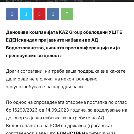
By
ДСП Ленка
-
December 19, 2023
339
0
Деновиве компанијата KAZ Group обелодени УШТЕ
ЕДЕНскандал при јавните набавки во АД
Водостопанство, нивната прес конференција ви ја
пренесуваме во целост:
Драги сограѓани, ни треба ваша поддршка вие кажете
дали овде не е случаj на неконтролирано
злоупотребување на народни пари.
По однос на спроведената отворена постапка по оглас
бр.16299/2023 од 14.09.2023 година, за доделување на
договор за јавна набавка за потребите на АД
Водостопанство на РСМ во државна (граѓанска)
сопственост, каде што
ЕДИНСТВЕН
критериум за