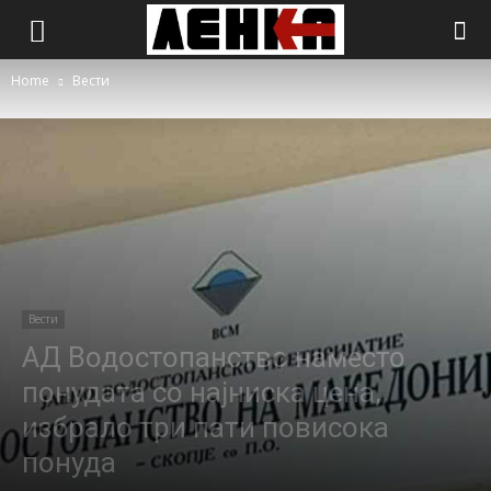
Home
Вести
Вести
АД Водостопанство наместо
понудата со најниска цена,
избрало три пати повисока
понуда