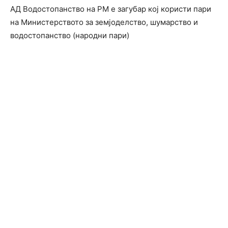
АД Водостопанство на РМ е загубар коj користи пари
на Министерството за земjоделство, шумарство и
водостопанство (народни пари)