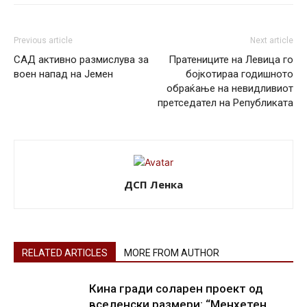
Previous article
Next article
САД активно размислува за
Пратениците на Левица го
воен напад на Јемен
бојкотираа годишното
обраќање на невидливиот
претседател на Републиката
ДСП Ленка
RELATED ARTICLES
MORE FROM AUTHOR
Кина гради соларен проект од
вселенски размери: “Менхетен